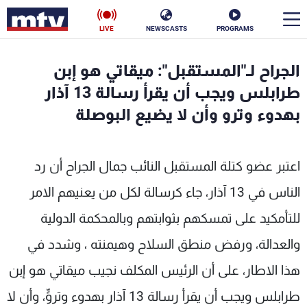
LIVE
NEWSCASTS
PROGRAMS
en
الجراح لـ"المستقبل": ميقاتي هو إبن
الأخبار
طرابلس ويجب أن يقرأ رسالة 13 آذار
بهدوء وترو وأن لا يضيع البوصلة
سياسة
ناس
إقتصاد
فن
اعتبر عضو كتلة المستقبل النائب جمال الجراح أن رد
منوعات
رياضة
الناس في 13 آذار، جاء كرسالة لكل من يعنيهم الامر
للتأمكيد على تمسكهم بثوابتهم وبالمحكمة الدولية
كأس العالم
والعدالة، ورفض منطق السلاح وهيمنته ، وشدد في
هذا الاطار، على أن الرئيس المكلف نجيب ميقاتي هو إبن
البرامج
طرابلس ويجب أن يقرأ رسالة 13 آذار بهدوء وتروٍّ، وأن لا
جدول البرامج