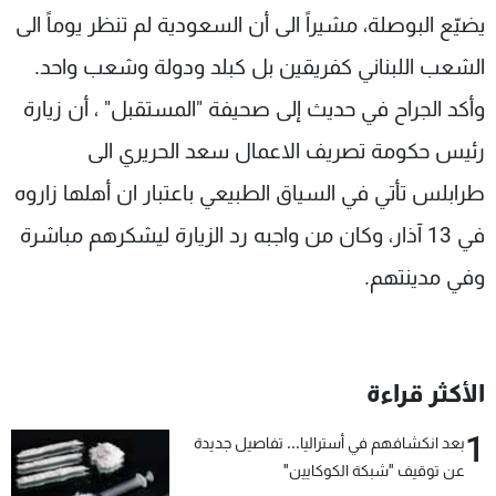
يضيّع البوصلة، مشيراً الى أن السعودية لم تنظر يوماً الى
شاهد البرامج
الترددات
الشعب اللبناني كفريقين بل كبلد ودولة وشعب واحد.
وأكد الجراح في حديث إلى صحيفة "المستقبل" ، أن زيارة
عن MTV
وظائف
رئيس حكومة تصريف الاعمال سعد الحريري الى
الإنـتـاج
تواصل معنا
لاعلاناتكم
شروط الإسـتخدام
طرابلس تأتي في السياق الطبيعي باعتبار ان أهلها زاروه
سياسة الخصوصية
في 13 آذار، وكان من واجبه رد الزيارة ليشكرهم مباشرة
وفي مدينتهم.
الأكثر قراءة
1
بعد انكشافهم في أستراليا... تفاصيل جديدة
عن توقيف "شبكة الكوكايين"