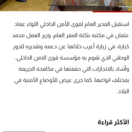
شاهد البرامج
الترددات
استقبل المدير العام لقوى الأمن الداخلي اللواء عماد
عن MTV
وظائف
عثمان في مكتبه بثكنة المقر العام، وزير العمل محمد
الإنـتـاج
تواصل معنا
كبارة، في زيارة أعرب خلالها عن دعمه وتقديره للدور
لاعلاناتكم
شروط الإسـتخدام
سياسة الخصوصية
الوطني الذي تقوم به مؤسسة قوى الامن الداخلي،
وأشاد بالانجازات التي حققتها في مكافحة الجريمة
بمختلف انواعها، كما جرى عرض للأوضاع الأمنية في
البلاد.
الأكثر قراءة