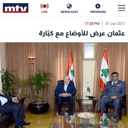
LIVE
NEWSCASTS
PROGRAMS
17:28 PM
01 Jun 2017
en
عثمان عرض للأوضاع مع كبّارة
الأخبار
سياسة
ناس
إقتصاد
فن
منوعات
رياضة
كأس العالم
البرامج
جدول البرامج