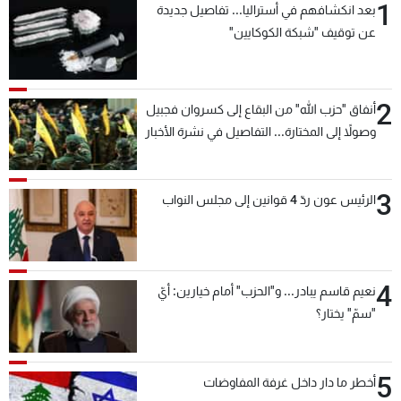
1
بعد انكشافهم في أستراليا... تفاصيل جديدة
عن توقيف "شبكة الكوكايين"
2
أنفاق "حزب الله" من البقاع إلى كسروان فجبيل
وصولاً إلى المختارة... التفاصيل في نشرة الأخبار
بعد قليل
3
الرئيس عون ردّ 4 قوانين إلى مجلس النواب
4
نعيم قاسم يبادر... و"الحزب" أمام خيارين: أيّ
"سمّ" يختار؟
5
أخطر ما دار داخل غرفة المفاوضات