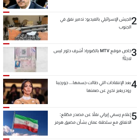
2
الجيش الإسرائيلي بالفيديو: تدمير نفق في
الجنوب
3
خاص موقع MTV بالصّورة: أشرف دبّور ليس
لاجئاً!
4
بعد الإنتقادات التي طالت جسمها... جورجينا
رودريغيز تخرج عن صمتها
5
إعلام رسمي إيراني نقلاً عن مصدر مطّلع:
الاتفاق مع سلطنة عمان بشأن مضيق هرمز
سيتأجل ما دامت أميركا تهدد إيران