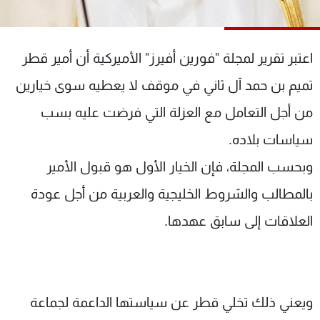
شاهد البرامج
الترددات
اعتبر تقرير لمجلة "فورين أفيرز" الأميركية أن أمير قطر
عن MTV
وظائف
تميم بن حمد آل ثاني في موقف لا يعطيه سوى خيارين
الإنـتـاج
تواصل معنا
من أجل التعامل مع العزلة التي فرضت عليه بسب
لاعلاناتكم
شروط الإسـتخدام
سياسة الخصوصية
سياسات بلاده.
وبحسب المجلة، فإن الخيار الأول هو قبول الأمير
بالمطالب والشروط الخليجية والعربية من أجل عودة
العلاقات إلى سابق عهدها.
ويعني ذلك تخلي قطر عن سياستها الداعمة لجماعة