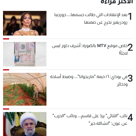
الأكثر قراءة
شاهد البرامج
1
الترددات
بعد الإنتقادات التي طالت جسمها... جورجينا
رودريغيز تخرج عن صمتها
عن MTV
وظائف
الإنـتـاج
تواصل معنا
2
خاص موقع MTV بالصّورة: أشرف دبّور ليس
لاعلاناتكم
شروط الإسـتخدام
لاجئاً!
سياسة الخصوصية
3
في بوداي: ١٦ خيمة "ماريجوانا"... وضبط أسلحة
وذخائر
4
نائب "الثنائي" يردّ على قاسم... ونائب "الحزب"
عن عون: "انشالله خير"