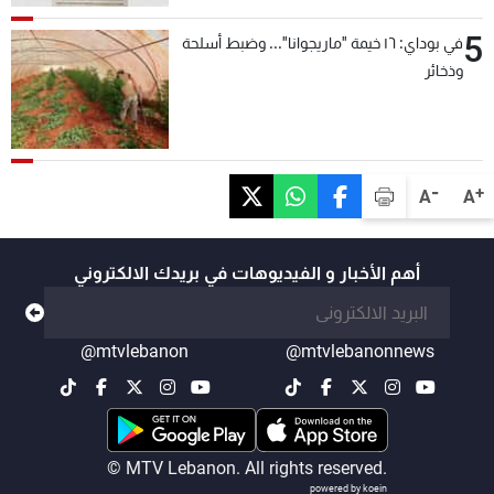
5
في بوداي: ١٦ خيمة "ماريجوانا"... وضبط أسلحة
وذخائر
-
+
A
A
أهم الأخبار و الفيديوهات في بريدك الالكتروني
@mtvlebanon
@mtvlebanonnews
© MTV Lebanon. All rights reserved.
powered by koein