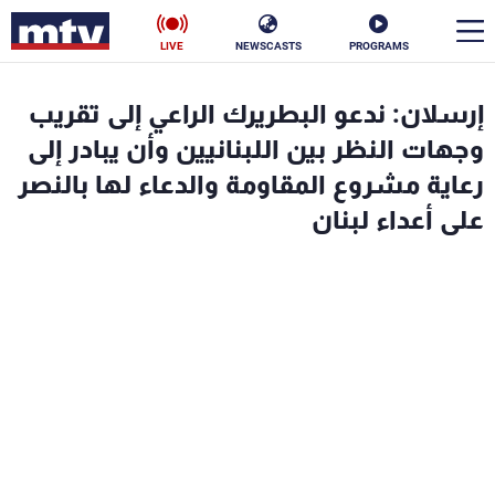
LIVE
NEWSCASTS
PROGRAMS
en
إرسلان: ندعو البطريرك الراعي إلى تقريب
الأخبار
وجهات النظر بين اللبنانيين وأن يبادر إلى
رعاية مشروع المقاومة والدعاء لها بالنصر
سياسة
ناس
على أعداء لبنان
إقتصاد
فن
منوعات
رياضة
كأس العالم
البرامج
جدول البرامج