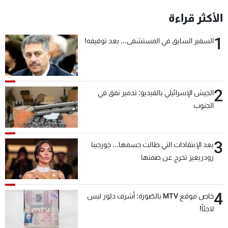
شاهد البرامج
الأكثر قراءة
الترددات
1
السفير السابق في المستشفى... بعد توقيفه!
عن MTV
وظائف
الإنـتـاج
تواصل معنا
لاعلاناتكم
شروط الإسـتخدام
2
سياسة الخصوصية
الجيش الإسرائيلي بالفيديو: تدمير نفق في
الجنوب
3
بعد الإنتقادات التي طالت جسمها... جورجينا
رودريغيز تخرج عن صمتها
4
خاص موقع MTV بالصّورة: أشرف دبّور ليس
لاجئاً!