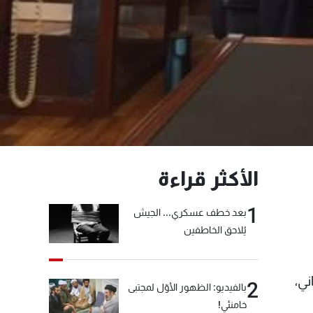
الأكثر قراءة
1
بعد خطف عسكري... الجيش
يُلاحق الخاطفين
ني،
2
بالفيديو: الظهور الأوّل لمجتبى
خامنئي!