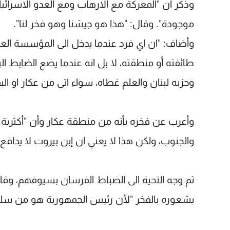
وذكر ان "المعركة مع الارهاب ومع العدو الاسرائ
موجودة". وقال: "هذا هو جيشنا وهو فخر لنا".
وأضاف: "ان اي فرد عندما يدخل الى المؤسسة العس
طائفته أو منطقته، لا بل انه عندما يضع الضابط ا
وحزبه لبنان والعلم غطاه، سواء اتى من عكار او الب
وأعرب عن فخره بأنه من منطقة عكار وأن "أكثرية ا
والجنوب، ولكن هذا لا يعني ان إبن بيروت لا يدافع
ثم وجه التحية الى الضباط الفرسان بسيوفهم، و
بشعوره بالفخر "لأن رئيس الجمهورية هو من سلم