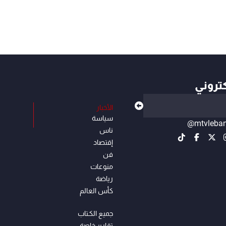
كتروني
الأخبار
سياسة
@mtvleba
ناس
إقتصاد
فن
منوعات
رياضة
كأس العالم
جميع الكـتاب
تقارير خاصة