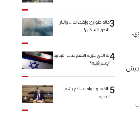
3
حالة طوارئ وإخلاءات... والنار
تلاحق السكان!
ي،
4
ما الذي غيّرته المفاوضات اللبنانية
الإسرائيلية؟
لجيش
5
بالفيديو: نواف سلام رسّم
الحدود
ش