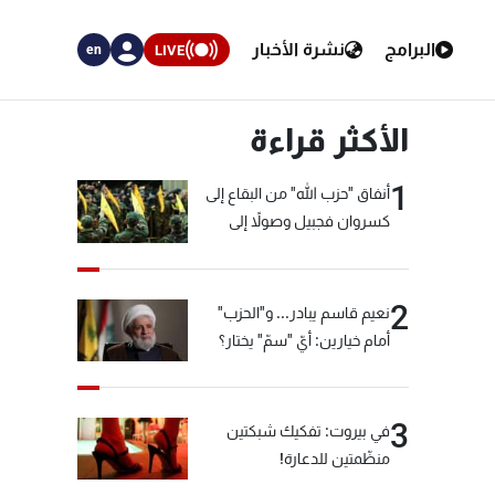
البرامج
نشرة الأخبار
LIVE
en
الأكثر قراءة
1
أنفاق "حزب الله" من البقاع إلى
كسروان فجبيل وصولاً إلى
المختارة... التفاصيل في نشرة
الأخبار بعد قليل
2
نعيم قاسم يبادر... و"الحزب"
أمام خيارين: أيّ "سمّ" يختار؟
3
في بيروت: تفكيك شبكتين
منظّمتين للدعارة!