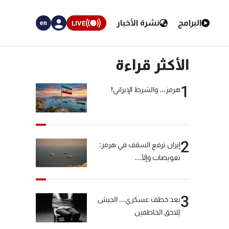
البرامج
نشرة الأخبار
LIVE
en
الأكثر قراءة
1
هرمز... والشرط الإيراني!
2
إيران ترفع السقف في هرمز:
تعويضات وإلّا...
3
بعد خطف عسكري... الجيش
يُلاحق الخاطفين