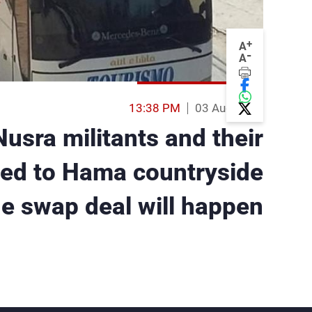
+
A
-
A
13:38 PM
03 Aug 2017
usra militants and their
ived to Hama countryside
e swap deal will happen