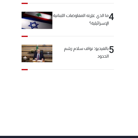
4
ما الذي غيّرته المفاوضات اللبنانية
الإسرائيلية؟
5
بالفيديو: نواف سلام رسّم
الحدود