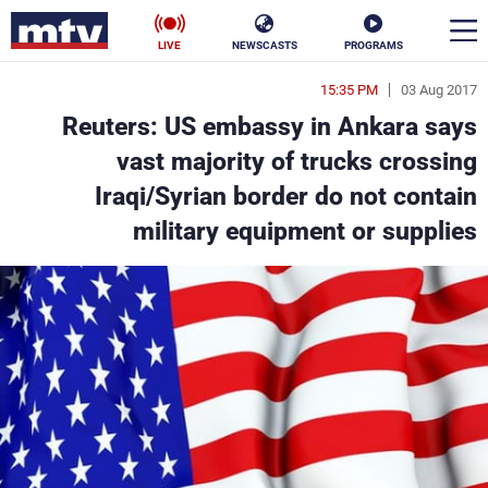
LIVE
NEWSCASTS
PROGRAMS
15:35 PM
03 Aug 2017
en
Reuters: US embassy in Ankara says
الأخبار
vast majority of trucks crossing
Iraqi/Syrian border do not contain
سياسة
ناس
military equipment or supplies
إقتصاد
فن
منوعات
رياضة
كأس العالم
البرامج
جدول البرامج