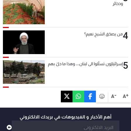
وذخائر
4
من يصدّق الشيخ نعيم؟
5
إسرائيليّون تسلّلوا الى لبنان... وهذا ما حلّ بهم
-
+
A
A
أهم الأخبار و الفيديوهات في بريدك الالكتروني