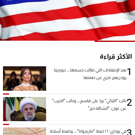
شاهد البرامج
الترددات
عن MTV
وظائف
الإنـتـاج
تواصل معنا
لاعلاناتكم
شروط الإسـتخدام
سياسة الخصوصية
الأكثر قراءة
1
بعد الإنتقادات التي طالت جسمها... جورجينا
رودريغيز تخرج عن صمتها
2
نائب "الثنائي" يردّ على قاسم... ونائب "الحزب"
عن عون: "انشالله خير"
3
في بوداي: ١٦ خيمة "ماريجوانا"... وضبط أسلحة