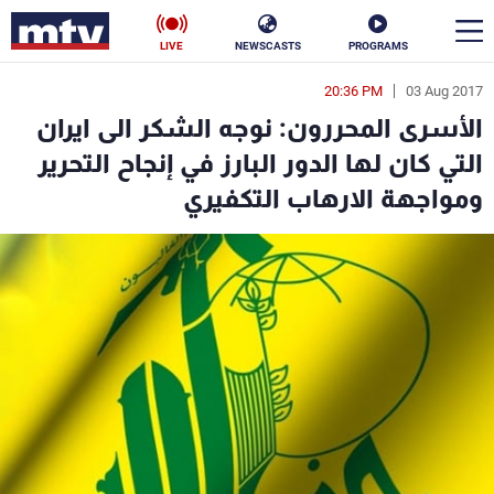
LIVE
NEWSCASTS
PROGRAMS
20:36 PM
03 Aug 2017
en
الأسرى المحررون: نوجه الشكر الى ايران
الأخبار
التي كان لها الدور البارز في إنجاح التحرير
ومواجهة الارهاب التكفيري
سياسة
ناس
إقتصاد
فن
منوعات
رياضة
كأس العالم
البرامج
جدول البرامج