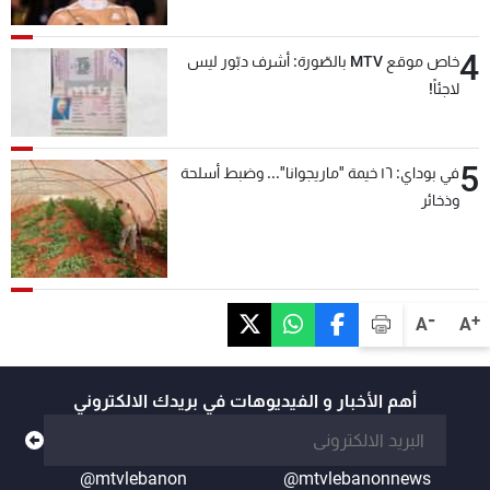
4
خاص موقع MTV بالصّورة: أشرف دبّور ليس
لاجئاً!
5
في بوداي: ١٦ خيمة "ماريجوانا"... وضبط أسلحة
وذخائر
-
+
A
A
أهم الأخبار و الفيديوهات في بريدك الالكتروني
@mtvlebanon
@mtvlebanonnews