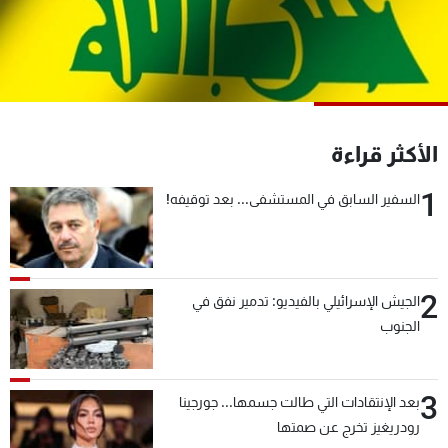
شاهد البرامج
الترددات
عن MTV
وظائف
الإنـتـاج
تواصل معنا
الأكثر قراءة
لاعلاناتكم
شروط الإسـتخدام
سياسة الخصوصية
1
السفير السابق في المستشفى... بعد توقيفه!
2
الجيش الإسرائيلي بالفيديو: تدمير نفق في
الجنوب
3
بعد الإنتقادات التي طالت جسمها... جورجينا
رودريغيز تخرج عن صمتها