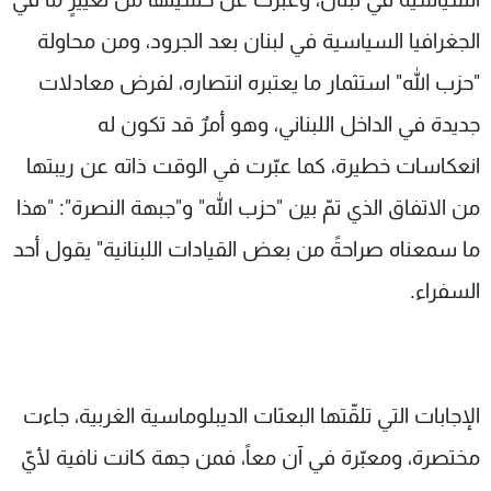
الجغرافيا السياسية في لبنان بعد الجرود، ومن محاولة
"حزب الله" استثمار ما يعتبره انتصاره، لفرض معادلات
جديدة في الداخل اللبناني، وهو أمرٌ قد تكون له
انعكاسات خطيرة، كما عبّرت في الوقت ذاته عن ريبتها
من الاتفاق الذي تمّ بين "حزب الله" و"جبهة النصرة": "هذا
ما سمعناه صراحةً من بعض القيادات اللبنانية" يقول أحد
السفراء.
الإجابات التي تلقّتها البعثات الديبلوماسية الغربية، جاءت
مختصرة، ومعبّرة في آن معاً، فمن جهة كانت نافية لأيّ