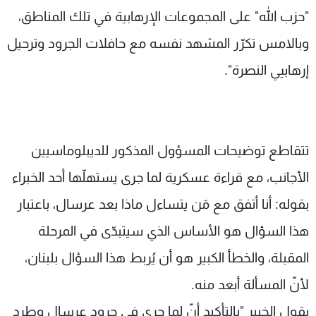
"حزب الله" على المجموعات الإرهابية في تلك المناطق،
وبالامس تكرّر المشهد نفسه مع حافلات الجرود وترحيل
إرهابيي النصرة".
تتقاطع توضيحات المسؤول المذكور للديبلوماسيين
الأجانب، مع قراءة عسكرية لما جرى يستهلّها أحد الخبراء
بقوله: أنا أتفق مع مَن يتساءل ماذا بعد عرسال، باعتبار
هذا السؤال هو الأساس الذي سيتبدّى في المرحلة
المقبلة، والخطأ الكبير هو أن يُربط هذا السؤال بلبنان،
لأنّ المسألة أبعد منه.
يقول الخبير "بالتأكيد أنّ لما جرى في جرود عرسال وطرد