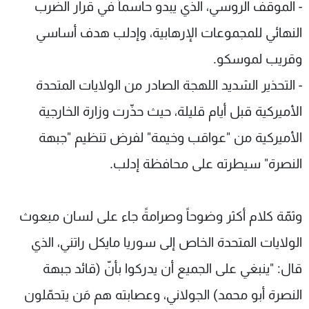
- الموقف الروسي، الذي يبدو حاسماً في قرار الضرب
النهائي للمجموعات الإرهابية، وإدلب هدف أساسي
وقريب لموسكو.
- التحذير الشديد اللهجة الصادر من الولايات المتحدة
الأميركية قبل أيام قليلة، حيث حذّرت وزارة الخارجية
الأميركية من "عواقب وخيمة" لفرض تنظيم "جبهة
النصرة" سيطرته على محافظة إدلب.
وثمّة كلام أكثر وضوحاً وصرامةً جاء على لسان مبعوث
الولايات المتحدة الخاص إلى سوريا مايكل راتني، الذي
قال: "ينبغي على الجميع أن يدركوا بأنّ (قائد جبهة
النصرة أبو محمد) الجولاني، وعصابته هم مَن يتحمّلون