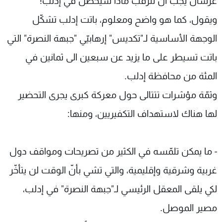
عرسال يجب أن نترقب ماذا سيحصل في إدلب!
ويقول، كما هو واضح ومعلوم، باتت إدلب تشكّل
الوجهة الأساسية لـ"تكديس" إرهابيّي "جبهة النصرة" التي
باتت تسيطر على ما يزيد عن سبعين الى ثمانين في
المئة من محافظة إدلب.
وثمّة مؤشرات تتتالى حول معركة كبرى يجرى التحضير
لها هناك لاستهداف التكفيريين، ومنها:
- ما يمكن تلمّسه في الكثير من تصريحات ومواقف دول
غربية وشرقية وإقليمية، والتي تشي بأنّ الوقت لن يتأخّر
لكي يلقى المعقل الرئيسي لـ"جبهة النصرة" في إدلب،
مصير الموصل.