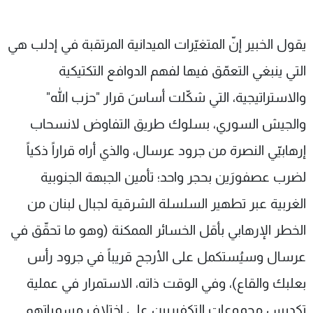
يقول الخبير إنّ المتغيّرات الميدانية المرتقبة في إدلب هي
التي ينبغي التعمّق فيها لفهم الدوافع التكتيكية
والاستراتيجية، التي شكّلت أساسَ قرار "حزب الله"
والجيش السوري، بسلوك طريق التفاوض لانسحاب
إرهابيّي النصرة من جرود عرسال، والذي أراه قراراً ذكياً
لضرب عصفورَين بحجر واحد؛ تأمين الجبهة الجنوبية
الغربية عبر تطهير السلسلة الشرقية لجبال لبنان من
الخطر الإرهابي بأقل الخسائر الممكنة (وهو ما تحقّق في
عرسال وسيُستكمل على الأرجح قريباً في جرود رأس
بعلبك والقاع)، وفي الوقت ذاته، الاستمرار في عملية
تكديس مجموعات التكفيريين على اختلاف مسمياتهم