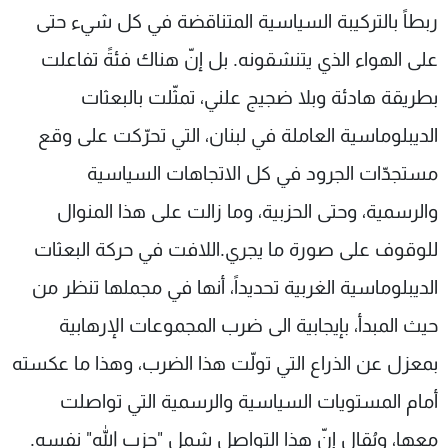
ربطاً بالتركيبة السياسية المتناقضة في كل شيء حتى
شاهد البرامج
الترددات
على الهواء الذي يتنشقونه. بل إنّ هناك فئةً تفاعلت
بطريقة هادئة وبلا ضجيج علني، تمثّلت بالبعثات
عن MTV
وظائف
الديبلوماسية العاملة في لبنان، التي تحرّكت على وقع
الإنـتـاج
تواصل معنا
لاعلاناتكم
شروط الإسـتخدام
مستجدّات الجرود في كل الاتجاهات السياسية
سياسة الخصوصية
والرسمية، وحتى الحزبية، وما زالت على هذا المنوال
للوقوف على صورة ما يجري.اللافت في حركة البعثات
الديبلوماسية الغربية تحديداً، أنها في مجملها تنظر من
حيث المبدأ، بإيجابية الى ضرب المجموعات الإرهابية
بمعزل عن الذراع التي تولّت هذا الضرب، وهذا ما عكسته
أمام المستويات السياسية والرسمية التي تواصلت
معها، ويُقال إنّ هذا التواصل شمل "حزب الله" نفسه.