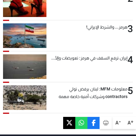
3
هرمز... والشرط الإيراني!
4
إيران ترفع السقف في هرمز: تعويضات وإلّا...
5
معلومات MFM: لبنان يرفض تولي
contractors وشركات أمنية خاصة مهمة
التحقق من نزع سلاح "حزب الله"
-
+
A
A