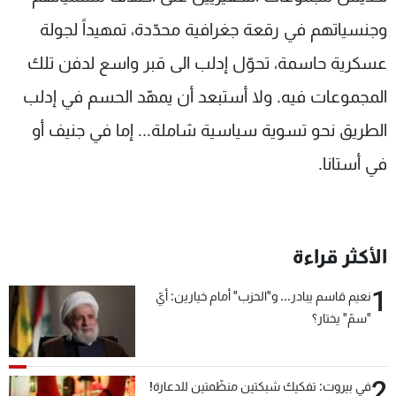
وجنسياتهم في رقعة جغرافية محدّدة، تمهيداً لجولة
عسكرية حاسمة، تحوّل إدلب الى قبر واسع لدفن تلك
المجموعات فيه. ولا أستبعد أن يمهّد الحسم في إدلب
الطريق نحو تسوية سياسية شاملة... إما في جنيف أو
في أستانا.
الأكثر قراءة
1
نعيم قاسم يبادر... و"الحزب" أمام خيارين: أيّ
"سمّ" يختار؟
2
في بيروت: تفكيك شبكتين منظّمتين للدعارة!