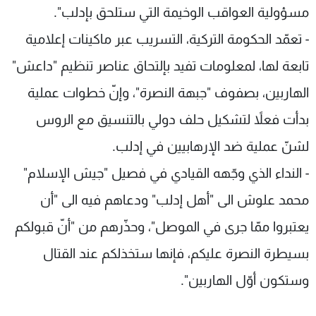
مسؤولية العواقب الوخيمة التي ستلحق بإدلب".
- تعمّد الحكومة التركية، التسريب عبر ماكينات إعلامية
تابعة لها، لمعلومات تفيد بإلتحاق عناصر تنظيم "داعش"
الهاربين، بصفوف "جبهة النصرة"، وإنّ خطوات عملية
بدأت فعلاً لتشكيل حلف دولي بالتنسيق مع الروس
لشنّ عملية ضد الإرهابيين في إدلب.
- النداء الذي وجّهه القيادي في فصيل "جيش الإسلام"
محمد علوش الى "أهل إدلب" ودعاهم فيه الى "أن
يعتبروا ممّا جرى في الموصل"، وحذّرهم من "أنّ قبولكم
بسيطرة النصرة عليكم، فإنها ستخذلكم عند القتال
وستكون أوّل الهاربين".