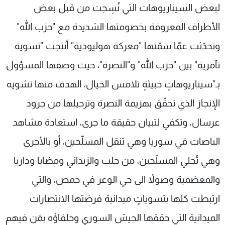
لبعض السيناريوهات التي نُسِجت من قبل بعض
الأطراف المعروفة بخصومتها الشديدة مع "حزب الله"
وتحدّثت عمّا سمّتها "معركة هوليودية" أنتجت "تسوية
تآمرية" بين "حزب الله" و"النصرة"، حيث وصفها المسؤول
بـ"سيناريوهاتٍ خبيثةٍ تلامس الخيال، الهدف منها تشويه
الإنجاز الذي تحقّق بهزيمة النصرة وترحيلها من جرود
عرسال، وتكفي لتبيان حقيقة ما جرى، استعادة مشاهد
الباصات في سوريا وهي تنقل المسلّحين، أو بالأحرى
وهي تُجلي المسلّحين، من حلب والزبداني ومضايا وداريا
والمعضمية وصولاً الى حي الوعر في حمص، والتي
ارتبطت كلها بتسوياتٍ ميدانية فرضتها الانتصارات
الميدانية التي حققها الجيش السوري وحلفاؤه بمَن فيهم