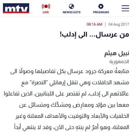
LIVE
NEWSCASTS
PROGRAMS
08:16 AM
04 Aug 2017
en
من عرسال... الى إدلب!
الأخبار
نبيل هيثم
سياسة
ناس
الجمهورية
إقتصاد
فن
متابعةُ معركة جرود عرسال بكل تفاصيلها وصولاً الى
منوعات
رياضة
مشهد الحافلات وهي تنقل إرهابيّي "النصرة" مع
عائلاتهم الى إدلب، لم تقتصر على اللبنانيين، الذين تفاعلوا
كأس العالم
معها بين مؤيّد ومعارِض ومشكّك ومتسائل عن
الخلفيات والأبعاد والتوقيت والأهداف المعلنة وغير
البرامج
المعلنة، وهو أمرٌ لم ينتهِ حتى الآن، وقد لا ينتهي أبداً
جدول البرامج