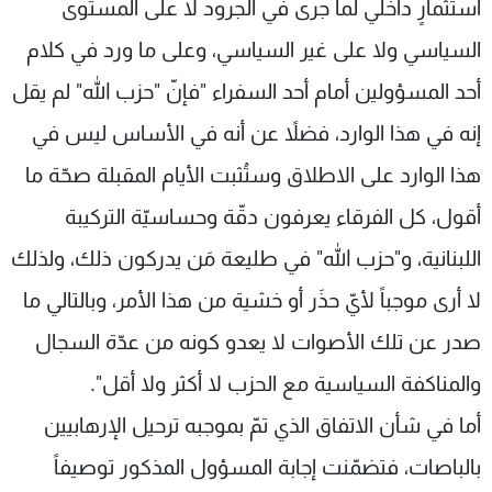
استثمارٍ داخلي لما جرى في الجرود لا على المستوى
السياسي ولا على غير السياسي، وعلى ما ورد في كلام
أحد المسؤولين أمام أحد السفراء "فإنّ "حزب الله" لم يقل
إنه في هذا الوارد، فضلاً عن أنه في الأساس ليس في
هذا الوارد على الاطلاق وستُثبت الأيام المقبلة صحّة ما
أقول، كل الفرقاء يعرفون دقّة وحساسيّة التركيبة
اللبنانية، و"حزب الله" في طليعة مَن يدركون ذلك، ولذلك
لا أرى موجباً لأيّ حذَر أو خشية من هذا الأمر، وبالتالي ما
صدر عن تلك الأصوات لا يعدو كونه من عدّة السجال
والمناكفة السياسية مع الحزب لا أكثر ولا أقل".
أما في شأن الاتفاق الذي تمّ بموجبه ترحيل الإرهابيين
بالباصات، فتضمّنت إجابة المسؤول المذكور توصيفاً