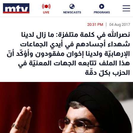
LIVE
NEWSCASTS
PROGRAMS
20:31 PM
04 Aug 2017
en
نصرالله في كلمة متلفزة: ما زال لدينا
الأخبار
شهداء أجسادهم في أيدي الجماعات
الإرهابيّة ولدينا إخوان مفقودون وأؤكّد أنّ
سياسة
ناس
هذا الملف تتابعه الجهات المعنيّة في
إقتصاد
فن
الحزب بكلّ دقّة
منوعات
رياضة
كأس العالم
البرامج
جدول البرامج