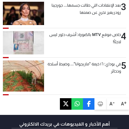
3
بعد الإنتقادات التي طالت جسمها... جورجينا
رودريغيز تخرج عن صمتها
4
خاص موقع MTV بالصّورة: أشرف دبّور ليس
لاجئاً!
5
في بوداي: ١٦ خيمة "ماريجوانا"... وضبط أسلحة
وذخائر
-
+
A
A
أهم الأخبار و الفيديوهات في بريدك الالكتروني