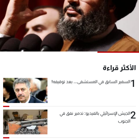
شاهد البرامج
الترددات
عن MTV
وظائف
الإنـتـاج
تواصل معنا
لاعلاناتكم
شروط الإسـتخدام
سياسة الخصوصية
الأكثر قراءة
1
السفير السابق في المستشفى... بعد توقيفه!
2
الجيش الإسرائيلي بالفيديو: تدمير نفق في
الجنوب