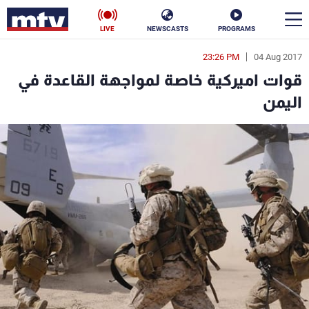
LIVE
NEWSCASTS
PROGRAMS
23:26 PM
04 Aug 2017
en
قوات اميركية خاصة لمواجهة القاعدة في
الأخبار
اليمن
سياسة
ناس
إقتصاد
فن
منوعات
رياضة
كأس العالم
البرامج
جدول البرامج