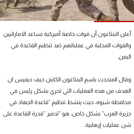
شاهد البرامج
الترددات
أعلن البنتاغون أن قوات خاصة أميركية تساعد الاماراتيين
عن MTV
وظائف
الإنـتـاج
تواصل معنا
والقوات المحلية في عملياتهم ضد تنظيم القاعدة في
لاعلاناتكم
شروط الإسـتخدام
سياسة الخصوصية
اليمن.
وقال المتحدث باسم البنتاغون الكابتن جيف ديفيس ان
الهدف من هذه العمليات التي تجري بشكل رئيس في
محافظة شبوه، حيث ينشط تنظيم "قاعدة الجهاد في
جزيرة العرب" بشكل خاص، هو "تدمير "قدرة القاعدة على
شن عمليات إرهابية.