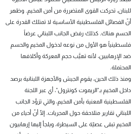
للبنان، تحركت القوى المتضررة من أمن المخيم. وظهر
أنّ الفصائل الفلسطينية اﻷساسية لا تمتلك القدرة على
الحسم هناك. كذلك رفض الجانب اللبناني عرضاً
فلسطينياً هو اﻷول من نوعه لدخول المخيم والحسم
ضد اﻹرهابيين، ﻷنه تهيَّب حجم المعركة وأكلافها
المحتملة.
ومنذ ذلك الحين، يقوم الجيش واﻷجهزة اللبنانية برصد
داخل المخيم بـ"الريموت كونترول"، أي عبر اللجنة
الفلسطينية المعنية بأمن المخيم، والتي تزوِّد الجانب
اللبناني تقارير متلاحقة حول المجريات. إلّا أنّ أحياء من
المخيم تبقى عصيّة على السيطرة، ويلجأ إليها إرهابيون