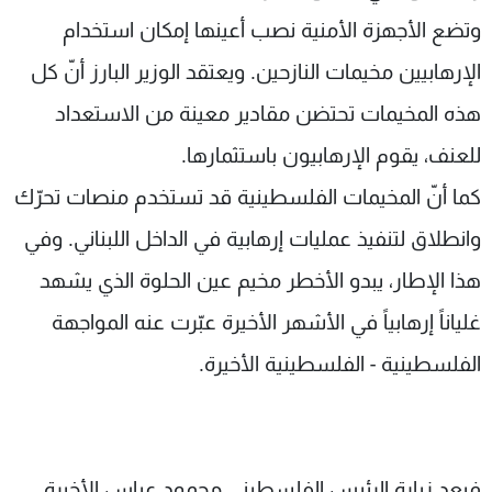
وتضع اﻷجهزة اﻷمنية نصب أعينها إمكان استخدام
اﻹرهابيين مخيمات النازحين. ويعتقد الوزير البارز أنّ كل
هذه المخيمات تحتضن مقادير معينة من الاستعداد
للعنف، يقوم الإرهابيون باستثمارها.
كما أنّ المخيمات الفلسطينية قد تستخدم منصات تحرّك
وانطلاق لتنفيذ عمليات إرهابية في الداخل اللبناني. وفي
هذا اﻹطار، يبدو اﻷخطر مخيم عين الحلوة الذي يشهد
غلياناً إرهابياً في اﻷشهر اﻷخيرة عبّرت عنه المواجهة
الفلسطينية - الفلسطينية اﻷخيرة.
فبعد زيارة الرئيس الفلسطيني محمود عباس اﻷخيرة