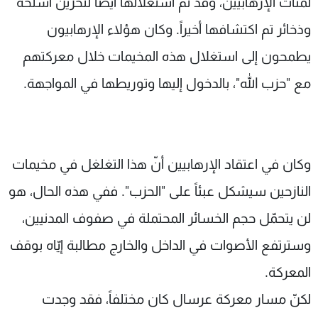
لمئات الإرهابيين، وقد تمّ استغلالها أيضاً لتخزين أسلحة
وذخائر تم اكتشافها أخيراً. وكان هؤﻻء اﻹرهابيون
يطمحون إلى استغلال هذه المخيمات خلال معركتهم
مع "حزب الله"، بالدخول إليها وتوريطها في المواجهة.
وكان في اعتقاد اﻹرهابيين أنّ هذا التغلغل في مخيمات
النازحين سيشكل عبئاً على "الحزب". ففي هذه الحال، هو
لن يتحمّل حجم الخسائر المحتملة في صفوف المدنيين،
وسترتفع اﻷصوات في الداخل والخارج مطالبة إيّاه بوقف
المعركة.
لكنّ مسار معركة عرسال كان مختلفاً، فقد وجدت