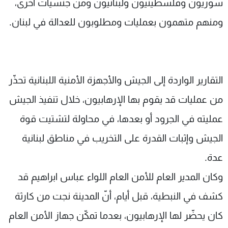
سوريون وفلسطينيون ولبنانيون ومن جنسيات أخرى،
ومنهم متهمون بعمليات ومطلوبون للعدالة في لبنان.
التقارير الواردة إلى الجيش واﻷجهزة اﻷمنية اللبنانية تحذّر
من عمليات قد يقوم بها اﻹرهابيون، خلال تنفيذ الجيش
عمليته في الجرود أو بعدها، في محاولة لتشتيت قوة
الجيش وإثبات القدرة على التخريب في مناطق لبنانية
عدة.
وكان المدير العام للأمن العام اللواء عباس ابراهيم قد
كشف في النبطية، قبل أيام، أنّ المدينة نجت من كارثة
كان يحضّر لها اﻹرهابيون، بعدما تمكّن جهاز اﻷمن العام