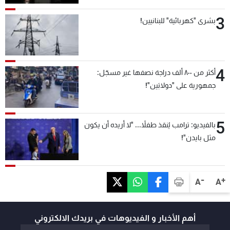
3
بشرى "كهربائية" للبنانيين!
4
أكثر من ٨٠٠ ألف دراجة نصفها غير مسجّل:
جمهورية على "دولابَين"!
5
بالفيديو: ترامب يُنقذ طفلاً... "لا أريده أن يكون
مثل بايدن"!
-
+
A
A
أهم الأخبار و الفيديوهات في بريدك الالكتروني