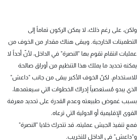
ولكن، على رغم ذلك، لا يمكن الركون تماماً إلى
التطمينات الخارجية. ويبقى هناك مقدار من الخوف من
عمليات انتقام تقوم بها "النصرة" في الداخل، ﻷنّ أحداً لا
يمكنه تحديد ما يملك هذا التنظيم من أوراق صالحة
للاستخدام. لكنّ الخوف اﻷكبر يبقى من جانب "داعش"
الذي يبدو مُستعصياً إدراك الخطوات التي سيعتمدها،
بسبب غموض طبيعته وعدم القدرة على تحديد معرفة
القوى اﻹقليمية أو الدولية التي ترعاه.
فمع تنفيذ الجيش عمليته، قد تتحرك خلايا "النصرة"
و"داعش" في الداخل للتخريب.