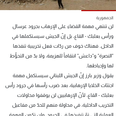
شاهد البرامج
الترددات
الجمهورية
لن تنتهي مهمة القضاء على اﻹرهاب بجرود عرسال
عن MTV
وظائف
الإنـتـاج
تواصل معنا
ورأس بعلبك - القاع، بل إنّ الجيش سيستكملها في
لاعلاناتكم
شروط الإسـتخدام
الداخل. فهناك خوف من ردّات فعل تخريبية تنفذها
سياسة الخصوصية
"النصرة" و"داعش" انتقاماً للهزيمة، ولا بدّ من التحوُّط
لها وإحباطها.
يقول وزير بارز إنّ الجيش اللبناني سيستكمل مهمة
اجتثاث الخلايا اﻹرهابية، بعد ضرب رأسها في جرود رأس
بعلبك - القاع، ﻷنّ اﻹرهابيين لن يوقفوا محاولات
التخريب الداخلية، في محاولة منهم للحدّ من مفاعيل
العملية التي تمّ تنفيذها في الجرود. ولن تكون المهمة