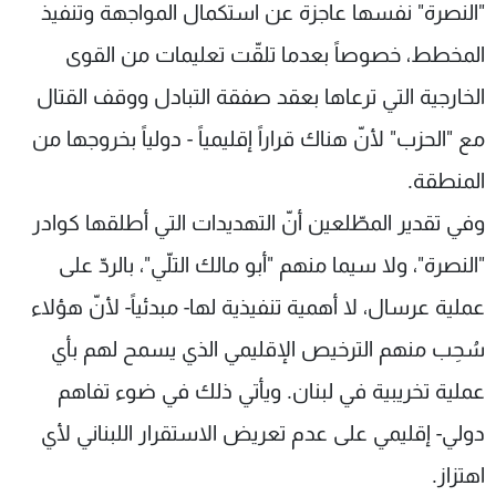
"النصرة" نفسها عاجزة عن استكمال المواجهة وتنفيذ
المخطط، خصوصاً بعدما تلقّت تعليمات من القوى
الخارجية التي ترعاها بعقد صفقة التبادل ووقف القتال
مع "الحزب" ﻷنّ هناك قراراً إقليمياً - دولياً بخروجها من
المنطقة.
وفي تقدير المطّلعين أنّ التهديدات التي أطلقها كوادر
"النصرة"، ولا سيما منهم "أبو مالك التلّي"، بالردّ على
عملية عرسال، لا أهمية تنفيذية لها- مبدئياً- ﻷنّ هؤﻻء
سُحِب منهم الترخيص اﻹقليمي الذي يسمح لهم بأي
عملية تخريبية في لبنان. ويأتي ذلك في ضوء تفاهم
دولي- إقليمي على عدم تعريض اﻻستقرار اللبناني ﻷي
اهتزاز.