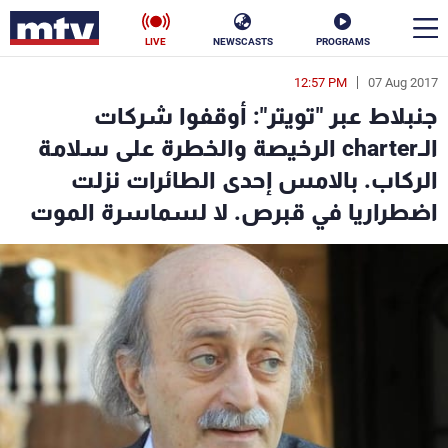
LIVE
NEWSCASTS
PROGRAMS
12:57 PM
07 Aug 2017
en
جنبلاط عبر "تويتر": أوقفوا شركات
الأخبار
الـcharter الرخيصة والخطرة على سلامة
الركاب. بالامس إحدى الطائرات نزلت
سياسة
ناس
اضطراريا في قبرص. لا لسماسرة الموت
إقتصاد
فن
منوعات
رياضة
كأس العالم
البرامج
جدول البرامج