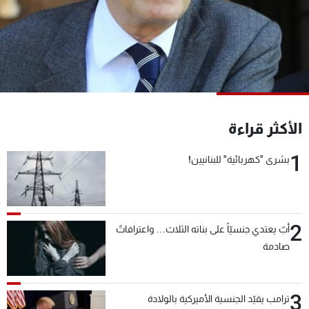
شاهد البرامج
الترددات
عن MTV
وظائف
الإنـتـاج
تواصل معنا
لاعلاناتكم
شروط الإسـتخدام
سياسة الخصوصية
الأكثر قراءة
1
بشرى "كهربائية" للبنانيين!
2
أبٌ يعتدي جنسيّاً على بناته الثلاث… واعترافاتٌ
صادمة
3
ترامب يقيّد الجنسية الأميركية بالولادة