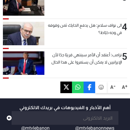
4
الى نواف سلام: هل يدفع الحايك ثمن وقوفه
في وجه خيّاط؟
5
ترامب: أعتقد أن الأمر سينتهي قريبًا جدًا لأن
الإيرانيين لا يمكن أن يستمروا على هذا الحال
-
+
A
A
أهم الأخبار و الفيديوهات في بريدك الالكتروني
@mtvlebanon
@mtvlebanonnews