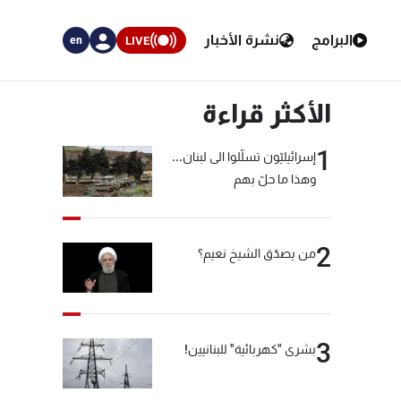
البرامج
نشرة الأخبار
LIVE
en
الأكثر قراءة
1
إسرائيليّون تسلّلوا الى لبنان...
وهذا ما حلّ بهم
2
من يصدّق الشيخ نعيم؟
3
بشرى "كهربائية" للبنانيين!