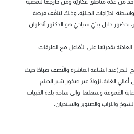
ه وفد من عدّة مناطق عكّاريّة ومن خارجها لتمضية
بواسطة الدرّاجات الجبليّة، وذلك لتلقّف فرصة
ار، بحضور دليل بيئيّ سياحيّ هو الدكتور أنطوان
ت العاديّة بقدرتها على التّفاعل مع الطرقات
بة كرم شباط (1800م عن سطح البحر)عند السّاعة العاشرة والنّصف صباحًا حيث
أعالي الغابة، نزولًا عبر صخور شير الصنم
، وغابة القموعة وسهلها، وإلى ساحة بلدة القبيات
شوخ واللزاب والصنوبر والسنديان.