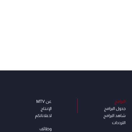
البرامج
عن MTV
جدول البرامج
الإنـتـاج
شاهد البرامج
لاعلاناتكم
الترددات
وظائف