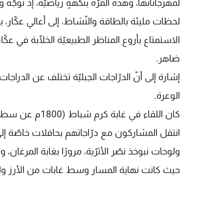
لمهرجاناتها، وهذه المرّة بنكهةٍ رياضيّة، إذ توجّ
لحظات مليئة بالطاقة والنّشاط، إلى أعالي عكّار، 
الاستمتاع بأروع المناظر الطبيعيّة الخلّابة في عكّ
ضاهر.
إشارة إلى أنّ الدرّاجات الجبليّة تختلف عن الدراجا
الوعرة.
كان اللقاء في غا
انتقل المشاركون مع درّاجاتهم بحافلات خاصّة إلى 
ولوحات نبوخذ نصّر الأثرّية، مرورًا بغابة المرغان
حيث كانت نهاية المسار وسط غابات من الأرز وال