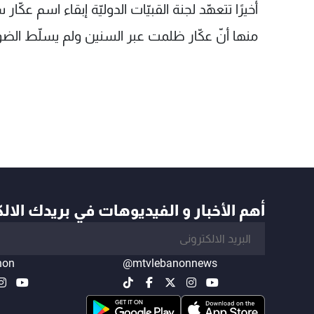
أخيرًا تتعهّد لجنة القبيّات الدوليّة إبقاء اسم عكّار 
منها أنّ عكّار ظلمت عبر السنين ولم يسلّط الضوء 
أهم الأخبار و الفيديوهات في بريدك الال
non
@mtvlebanonnews