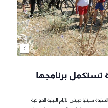
ّة تستكمل برنامجها
يّدة سينتيا حبيش الأيّام البيئيّة المواكبة