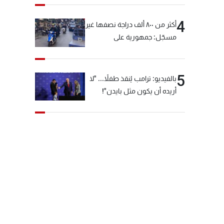
4
أكثر من ٨٠٠ ألف دراجة نصفها غير
مسجّل: جمهورية على
"دولابَين"!
5
بالفيديو: ترامب يُنقذ طفلاً... "لا
أريده أن يكون مثل بايدن"!