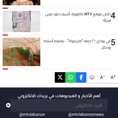
4
خاص موقع MTV بالصّورة: أشرف دبّور ليس
لاجئاً!
5
في بوداي: ١٦ خيمة "ماريجوانا"... وضبط أسلحة
وذخائر
-
+
A
A
أهم الأخبار و الفيديوهات في بريدك الالكتروني
@mtvlebanon
@mtvlebanonnews