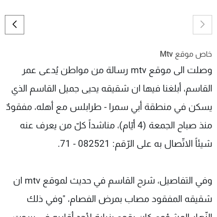
خاص موقع Mtv
وصلت الى موقع mtv رسالة من مواطن يُدعى عمر
القاسم، أبلغنا فيها ان شقيقه يحيى جميل القاسم الذي
يسكن في منطقة أبي سمرا - طرابلس مع أهله، مفقودٌ
منذ صباح الجمعة (4 أيّام)، مناشداً كلّ من يعرف عنه
شيئاً الاتّصال به على الرّقم: 082521 - 71.
وفي التفاصيل، شرح القاسم في حديث لموقع mtv ان
شقيقه المفقود مصاب بمرض الفصام، "وفي ذلك