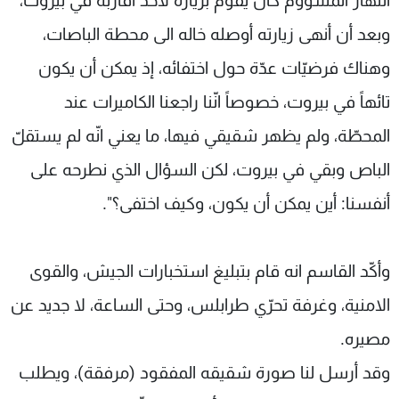
النّهار المشؤوم كان يقوم بزيارة لأحد أقاربه في بيروت،
وبعد أن أنهى زيارته أوصله خاله الى محطة الباصات،
وهناك فرضيّات عدّة حول اختفائه، إذ يمكن أن يكون
تائهاً في بيروت، خصوصاً انّنا راجعنا الكاميرات عند
المحطّة، ولم يظهر شقيقي فيها، ما يعني انّه لم يستقلّ
الباص وبقي في بيروت، لكن السؤال الذي نطرحه على
أنفسنا: أين يمكن أن يكون، وكيف اختفى؟".
وأكّد القاسم انه قام بتبليغ استخبارات الجيش، والقوى
الامنية، وغرفة تحرّي طرابلس، وحتى الساعة، لا جديد عن
مصيره.
وقد أرسل لنا صورة شقيقه المفقود (مرفقة)، ويطلب