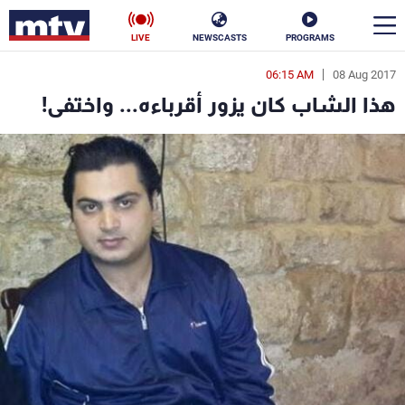
LIVE
NEWSCASTS
PROGRAMS
06:15 AM
08 Aug 2017
en
هذا الشاب كان يزور أقرباءه... واختفى!
الأخبار
سياسة
ناس
إقتصاد
فن
منوعات
رياضة
كأس العالم
البرامج
جدول البرامج