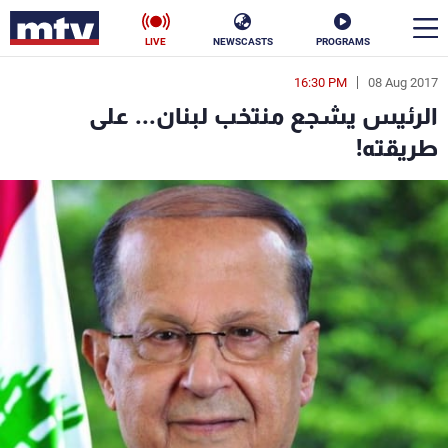
LIVE
NEWSCASTS
PROGRAMS
16:30 PM
08 Aug 2017
en
الرئيس يشجع منتخب لبنان... على
الأخبار
طريقته!
سياسة
ناس
إقتصاد
فن
منوعات
رياضة
كأس العالم
البرامج
جدول البرامج