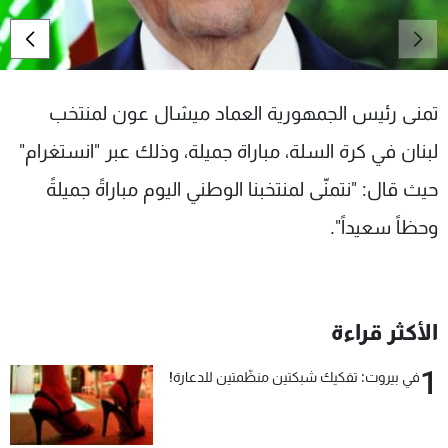
شاهد البرامج
الترددات
تمنى رئيس الجمهورية العماد ميشال عون لمنتخب
عن MTV
وظائف
الإنـتـاج
تواصل معنا
لبنان في كرة السلة، مباراة جميلة، وذلك عبر "انستغرام"
لاعلاناتكم
شروط الإسـتخدام
سياسة الخصوصية
حيث قال: "نتمنّى لمنتخبنا الوطني اليوم مباراةً جميلةً
وحظاً سعيداً".
الأكثر قراءة
1
في بيروت: تفكيك شبكتين منظّمتين للدعارة!