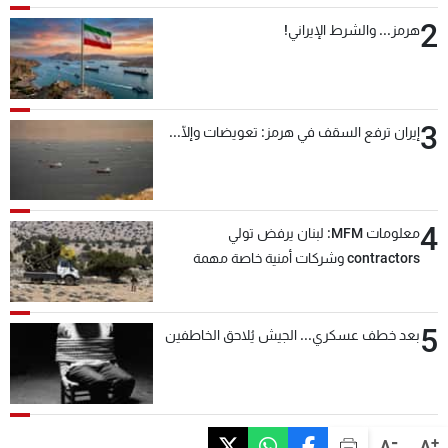
2
هرمز... والشرط الإيراني!
3
إيران ترفع السقف في هرمز: تعويضات وإلّا...
4
معلومات MFM: لبنان يرفض تولي
contractors وشركات أمنية خاصة مهمة
التحقق من نزع سلاح "حزب الله"
5
بعد خطف عسكري... الجيش يُلاحق الخاطفين
-
+
A
A