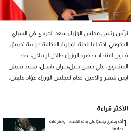
شاهد البرامج
الترددات
ترأس رئيس مجلس الوزراء سعد الحريري في السراي
عن MTV
وظائف
الإنـتـاج
تواصل معنا
الحكومي، اجتماعا للجنة الوزارية المكلفة دراسة تطبيق
لاعلاناتكم
شروط الإسـتخدام
سياسة الخصوصية
قانون الانتخاب حضره الوزراء طلال ارسلان، نهاد
المشنوق، علي حسن خليل،جبران باسيل، محمد فنيش،
ايمن شقير والامين العام لمجلس الوزراء فؤاد فليفل.
الأكثر قراءة
1
أبٌ يعتدي جنسيّاً على بناته الثلاث… واعترافاتٌ
صادمة