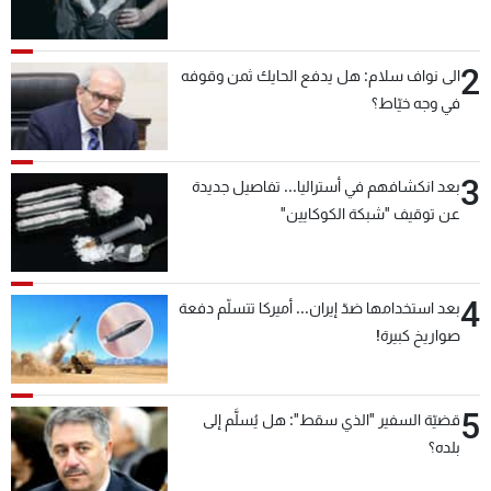
2
الى نواف سلام: هل يدفع الحايك ثمن وقوفه
في وجه خيّاط؟
3
بعد انكشافهم في أستراليا... تفاصيل جديدة
عن توقيف "شبكة الكوكايين"
4
بعد استخدامها ضدّ إيران... أميركا تتسلّم دفعة
صواريخ كبيرة!
5
قضيّة السفير "الذي سقط": هل يُسلَّم إلى
بلده؟