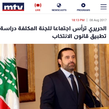
LIVE
NEWSCASTS
PROGRAMS
18:13 PM
08 Aug 2017
en
الحريري ترأس اجتماعا للجنة المكلفة دراسة
الأخبار
تطبيق قانون الانتخاب
سياسة
ناس
إقتصاد
فن
منوعات
رياضة
كأس العالم
البرامج
جدول البرامج