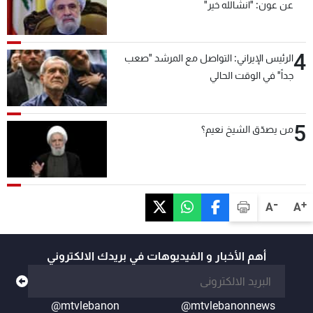
عن عون: "انشالله خير"
4
الرئيس الإيراني: التواصل مع المرشد "صعب
جداً" في الوقت الحالي
5
من يصدّق الشيخ نعيم؟
-
+
A
A
أهم الأخبار و الفيديوهات في بريدك الالكتروني
@mtvlebanon
@mtvlebanonnews