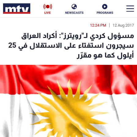
LIVE
NEWSCASTS
PROGRAMS
12:24 PM
12 Aug 2017
en
مسؤول كردي لـ"رويترز": أكراد العراق
الأخبار
سيجرون استفتاء على الاستقلال في 25
أيلول كما هو مقرّر
سياسة
ناس
إقتصاد
فن
منوعات
رياضة
كأس العالم
البرامج
جدول البرامج