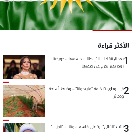
شاهد البرامج
الترددات
عن MTV
وظائف
الإنـتـاج
تواصل معنا
الأكثر قراءة
لاعلاناتكم
شروط الإسـتخدام
سياسة الخصوصية
1
بعد الإنتقادات التي طالت جسمها... جورجينا
رودريغيز تخرج عن صمتها
2
في بوداي: ١٦ خيمة "ماريجوانا"... وضبط أسلحة
وذخائر
3
نائب "الثنائي" يردّ على قاسم... ونائب "الحزب"