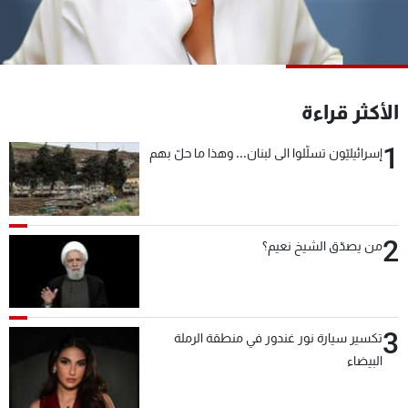
شاهد البرامج
الترددات
عن MTV
وظائف
الأكثر قراءة
الإنـتـاج
تواصل معنا
لاعلاناتكم
شروط الإسـتخدام
1
إسرائيليّون تسلّلوا الى لبنان... وهذا ما حلّ بهم
سياسة الخصوصية
2
من يصدّق الشيخ نعيم؟
3
تكسير سيارة نور غندور في منطقة الرملة
البيضاء