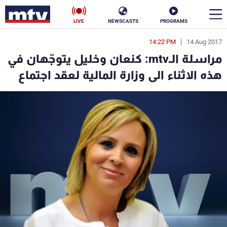
LIVE
NEWSCASTS
PROGRAMS
14:22 PM
14 Aug 2017
en
مراسلة الـmtv: كنعان وخليل يتوجّهان في
الأخبار
هذه الاثناء الى وزارة المالية لعقد اجتماع
سياسة
ناس
إقتصاد
فن
منوعات
رياضة
كأس العالم
البرامج
جدول البرامج