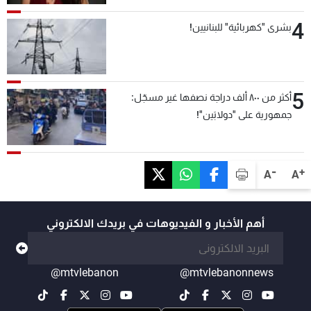
4
بشرى "كهربائية" للبنانيين!
5
أكثر من ٨٠٠ ألف دراجة نصفها غير مسجّل:
جمهورية على "دولابَين"!
-
+
A
A
أهم الأخبار و الفيديوهات في بريدك الالكتروني
@mtvlebanon
@mtvlebanonnews