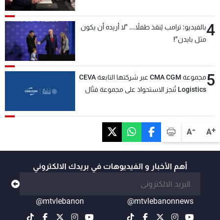
4
بالفيديو: ترامب يُنقذ طفلاً... "لا أريده أن يكون
مثل بايدن"!
5
مجموعة CMA CGM عبر شركتها التابعة CEVA
Logistics تُنجز الاستحواذ على مجموعة فتّال
-
+
A
A
أهم الأخبار و الفيديوهات في بريدك الالكتروني
@mtvlebanon
@mtvlebanonnews