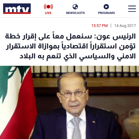
LIVE
NEWSCASTS
PROGRAMS
15:57 PM
14 Aug 2017
en
الرئيس عون: سنعمل معاً على إقرار خطة
الأخبار
تؤمن استقراراً اقتصادياً بموازاة الاستقرار
الامني والسياسي الذي تنعم به البلاد
سياسة
ناس
إقتصاد
فن
منوعات
رياضة
كأس العالم
البرامج
جدول البرامج