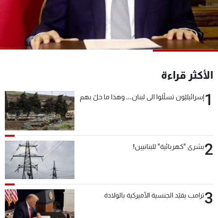
شاهد البرامج
الترددات
عن MTV
وظائف
الإنـتـاج
تواصل معنا
الأكثر قراءة
لاعلاناتكم
شروط الإسـتخدام
سياسة الخصوصية
1
إسرائيليّون تسلّلوا الى لبنان... وهذا ما حلّ بهم
2
بشرى "كهربائية" للبنانيين!
3
ترامب يقيّد الجنسية الأميركية بالولادة