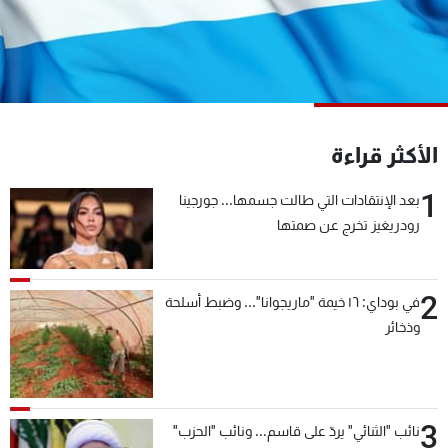
شاهد البرامج
الترددات
عن MTV
وظائف
الإنـتـاج
تواصل معنا
الأكثر قراءة
لاعلاناتكم
شروط الإسـتخدام
سياسة الخصوصية
1
بعد الإنتقادات التي طالت جسمها... جورجينا
رودريغيز تخرج عن صمتها
2
في بوداي: ١٦ خيمة "ماريجوانا"... وضبط أسلحة
وذخائر
3
نائب "الثنائي" يردّ على قاسم... ونائب "الحزب"