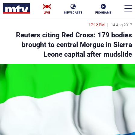
LIVE
NEWSCASTS
PROGRAMS
17:12 PM
14 Aug 2017
en
Reuters citing Red Cross: 179 bodies
الأخبار
brought to central Morgue in Sierra
Leone capital after mudslide
سياسة
ناس
إقتصاد
فن
منوعات
رياضة
كأس العالم
البرامج
جدول البرامج