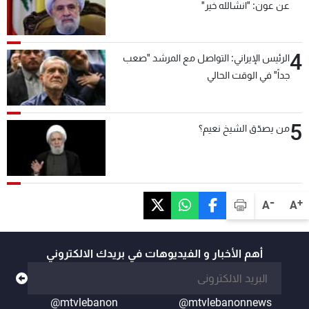
عن عون: "انشالله خير"
4
الرئيس الإيراني: التواصل مع المرشد "صعب
جداً" في الوقت الحالي
5
من يصدّق الشيخ نعيم؟
-
+
A
A
أهم الأخبار و الفيديوهات في بريدك الالكتروني
@mtvlebanon
@mtvlebanonnews