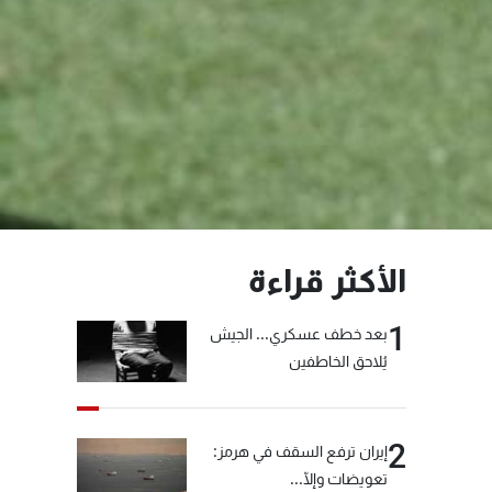
الأكثر قراءة
1
بعد خطف عسكري... الجيش
يُلاحق الخاطفين
2
إيران ترفع السقف في هرمز:
تعويضات وإلّا...