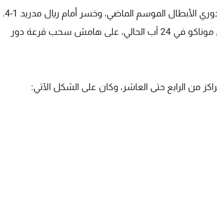
أما بوفون قائد يوفنتوس، فبلغ مع فريقه نهائي دوري الأبطال الموسم الماضي، وخسر أمام ريال مدريد 1-4.
وستعلن هوية أفضل لاعب خلال احتفال يقام في موناكو في 24 آب الحالي، على هامش سحب قرعة دور
اكز من الرابع حتى العاشر، وكان على الشكل الآتي: