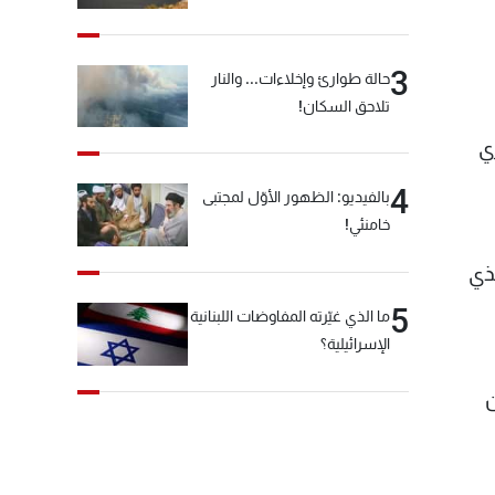
3
حالة طوارئ وإخلاءات... والنار
تلاحق السكان!
ي
4
بالفيديو: الظهور الأوّل لمجتبى
خامنئي!
ي الذي
5
ما الذي غيّرته المفاوضات اللبنانية
الإسرائيلية؟
ن