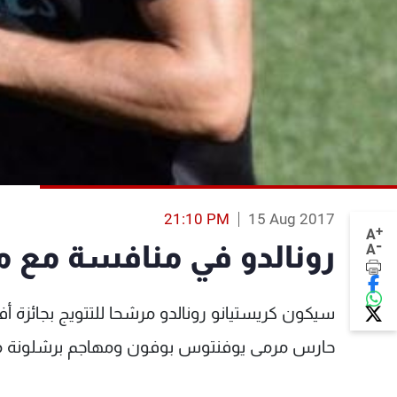
21:10 PM
15 Aug 2017
+
A
-
رونالدو في منافسة مع 
A
سيكون كريستيانو رونالدو مرشحا للتتويج بجائزة 
حارس مرمى يوفنتوس بوفون ومهاجم برشلونة ميس