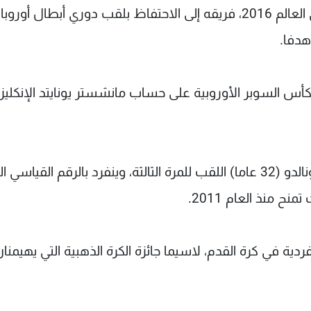
وقاد رونالدو حامل الكرة الذهبية لأفضل لاعب في العالم 2016، فريقه إلى الاحتفاظ بلقب دوري أبطال أوروبا
لكأس السوبر الأوروبية على حساب مانشستر يونايتد الإنكليز
وفي حال اختياره أفضل لاعب في أوروبا، سينال رونالدو (32 عاما) اللقب للمرة الثالثة، وينفرد بالرقم القياس
ح منذ العام 2011.
دية في كرة القدم، لاسيما جائزة الكرة الذهبية التي يهيمنا