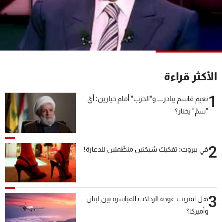
شاهد البرامج
الترددات
عن MTV
وظائف
الإنـتـاج
تواصل معنا
الأكثر قراءة
لاعلاناتكم
شروط الإسـتخدام
سياسة الخصوصية
1
نعيم قاسم يبادر... و"الحزب" أمام خيارين: أيّ
"سمّ" يختار؟
2
في بيروت: تفكيك شبكتين منظّمتين للدعارة!
3
هل اقتربت عودة الرحلات المباشرة بين لبنان
وأميركا؟