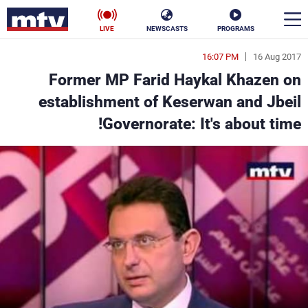
LIVE
NEWSCASTS
PROGRAMS
16:07 PM
16 Aug 2017
en
Former MP Farid Haykal Khazen on
الأخبار
establishment of Keserwan and Jbeil
Governorate: It's about time!
سياسة
ناس
إقتصاد
فن
منوعات
رياضة
كأس العالم
البرامج
جدول البرامج