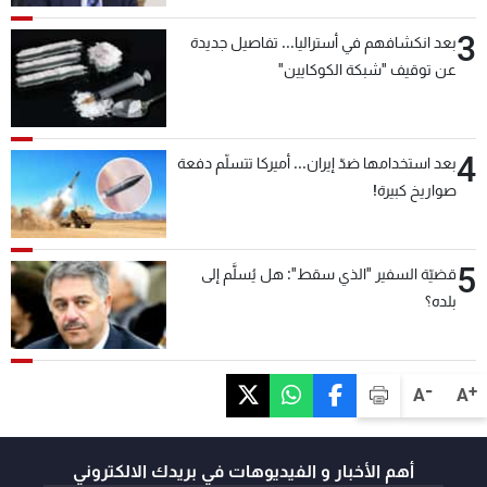
3
بعد انكشافهم في أستراليا... تفاصيل جديدة
عن توقيف "شبكة الكوكايين"
4
بعد استخدامها ضدّ إيران... أميركا تتسلّم دفعة
صواريخ كبيرة!
5
قضيّة السفير "الذي سقط": هل يُسلَّم إلى
بلده؟
-
+
A
A
أهم الأخبار و الفيديوهات في بريدك الالكتروني