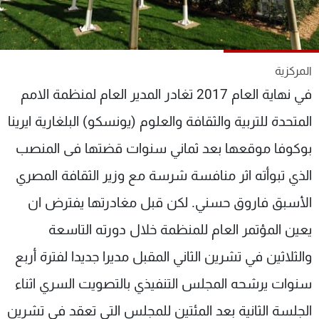
شاهد البرامج
الترددات
المركزية
عن MTV
وظائف
في نهاية العام 2017 تغادر المدير العام لمنظمة الامم
الإنـتـاج
تواصل معنا
لاعلاناتكم
شروط الإسـتخدام
المتحدة للتربية والثقافة والعلوم (يونسكو) البلغارية ايرينا
سياسة الخصوصية
بوكوفا موقعها بعد ثماني سنوات قضتها فى المنصب
الذي تبوأته اثر منافسة شرسة مع وزير الثقافة المصري
الأسبق فاروق حسني. لكن قبل مغادرتها يفترض ان
يعين المؤتمر العام للمنظمة خلال دورته التاسعة
والثلاثين في تشرين الثاني المقبل مديرا جديدا لفترة أربع
سنوات يرشحه المجلس التنفيذي بالتصويت السري اثناء
الجلسة الثانية بعد المئتين للمجلس التي تعقد في تشرين