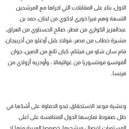
الاول، بناء على المقابلات التي اجراها مع المرشحين
التسعة وهم فيرا خوري لاكوي من لبنان، حمد بن
عبدالعزيز الكواري من قطر، صالح الحسناوي من العراق،
مشيرة خطاب من مصر، فولاد بلبل أوغلو من أذربيجان،
فام سان شاو من فيتنام، كيان تانغ من الصين، جوان
ألفونسو فونتسوريا من غواتيمالا ، وأودريه أزولاي من
فرنسا.
وعشية موعد الاستحقاق، تبدو الحماوة على أشدّها في
ظل ضغوط تمارسها الدول المتنافسة على اعلى
المستويات لايصال مرشحيها، خصوصا العربية منها لا