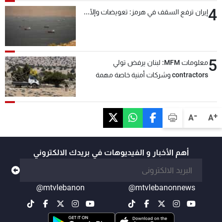
4
إيران ترفع السقف في هرمز: تعويضات وإلّا...
5
معلومات MFM: لبنان يرفض تولي
contractors وشركات أمنية خاصة مهمة
التحقق من نزع سلاح "حزب الله"
-
+
A
A
أهم الأخبار و الفيديوهات في بريدك الالكتروني
@mtvlebanon
@mtvlebanonnews