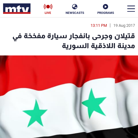
LIVE
NEWSCASTS
PROGRAMS
13:11 PM
19 Aug 2017
en
قتيلان وجرحى بانفجار سيارة مفخخة في
الأخبار
مدينة اللاذقية السورية
سياسة
ناس
إقتصاد
فن
منوعات
رياضة
كأس العالم
البرامج
جدول البرامج