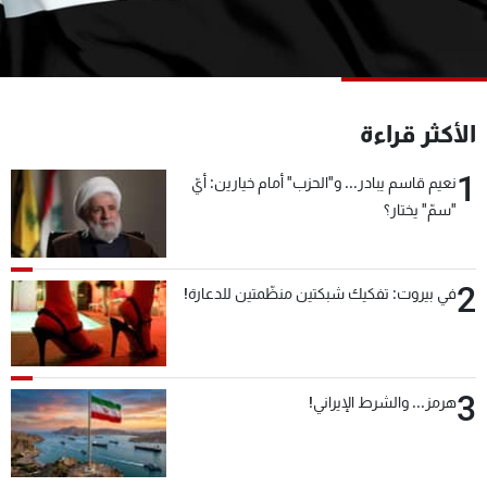
شاهد البرامج
الترددات
عن MTV
وظائف
الأكثر قراءة
الإنـتـاج
تواصل معنا
لاعلاناتكم
شروط الإسـتخدام
1
نعيم قاسم يبادر... و"الحزب" أمام خيارين: أيّ
سياسة الخصوصية
"سمّ" يختار؟
2
في بيروت: تفكيك شبكتين منظّمتين للدعارة!
3
هرمز... والشرط الإيراني!