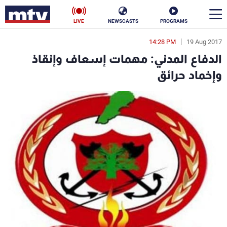
LIVE
NEWSCASTS
PROGRAMS
14:28 PM
19 Aug 2017
en
الدفاع المدني: مهمات إسعاف وإنقاذ
الأخبار
وإخماد حرائق
سياسة
ناس
إقتصاد
فن
منوعات
رياضة
كأس العالم
البرامج
جدول البرامج