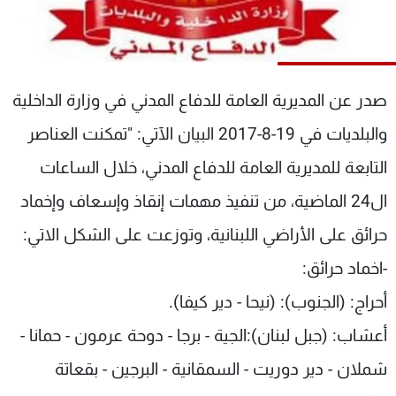
شاهد البرامج
الترددات
صدر عن المديرية العامة للدفاع المدني في وزارة الداخلية
عن MTV
وظائف
الإنـتـاج
تواصل معنا
والبلديات في 19-8-2017 البيان الآتي: "تمكنت العناصر
لاعلاناتكم
شروط الإسـتخدام
سياسة الخصوصية
التابعة للمديرية العامة للدفاع المدني، خلال الساعات
ال24 الماضية، من تنفيذ مهمات إنقاذ وإسعاف وإخماد
حرائق على الأراضي اللبنانية، وتوزعت على الشكل الاتي:
-اخماد حرائق:
أحراج: (الجنوب): (نيحا - دير كيفا).
أعشاب: (جبل لبنان):الجية - برجا - دوحة عرمون - حمانا -
شملان - دير دوريت - السمقانية - البرجين - بقعاتة