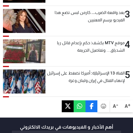
3
بعد واقعة الضرب... كارمن لبس تضع هذا
الفيديو برسم المعنيين
4
موقع MTV يكشف: حكم بإعدام قاتل ريا
الشدياق… وتفاصيل الجريمة
5
القناة 13 الإسرائيليّة: أميركا تضغط على إسرائيل
لإنهاء القتال في إيران ولبنان وغزة
-
+
A
A
أهم الأخبار و الفيديوهات في بريدك الالكتروني