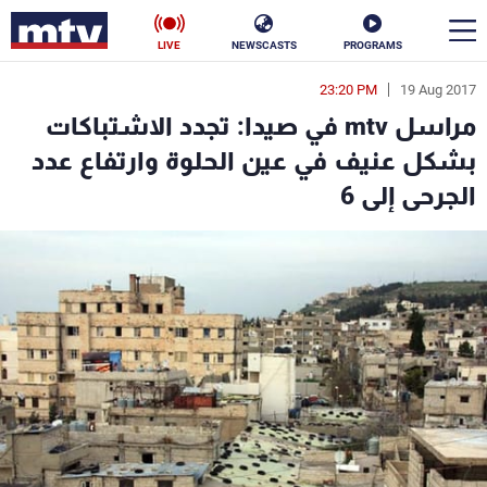
LIVE
NEWSCASTS
PROGRAMS
23:20 PM
19 Aug 2017
en
مراسل mtv في صيدا: تجدد الاشتباكات
الأخبار
بشكل عنيف في عين الحلوة وارتفاع عدد
الجرحى إلى 6
سياسة
ناس
إقتصاد
فن
منوعات
رياضة
كأس العالم
البرامج
جدول البرامج