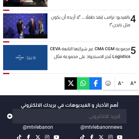
4
بالفيديو: ترامب يُنقذ طفلاً... "لا أريده أن يكون
مثل بايدن"!
5
مجموعة CMA CGM عبر شركتها التابعة CEVA
Logistics تُنجز الاستحواذ على مجموعة فتّال
-
+
A
A
أهم الأخبار و الفيديوهات في بريدك الالكتروني
@mtvlebanon
@mtvlebanonnews