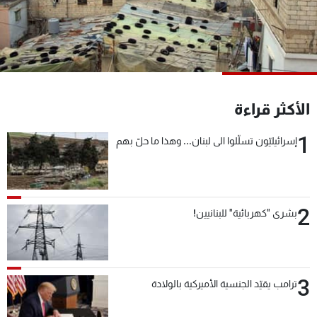
شاهد البرامج
الترددات
عن MTV
وظائف
الإنـتـاج
تواصل معنا
الأكثر قراءة
لاعلاناتكم
شروط الإسـتخدام
سياسة الخصوصية
1
إسرائيليّون تسلّلوا الى لبنان... وهذا ما حلّ بهم
2
بشرى "كهربائية" للبنانيين!
3
ترامب يقيّد الجنسية الأميركية بالولادة