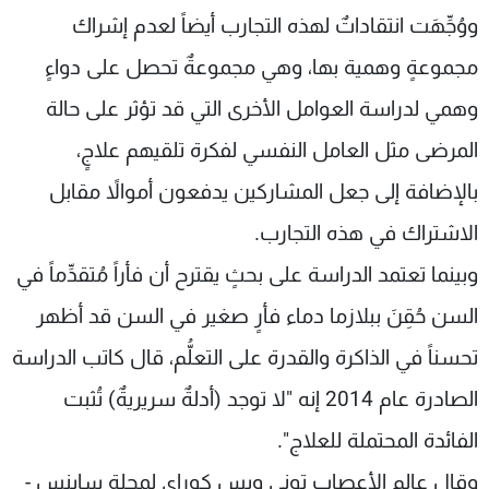
ووُجِّهَت انتقاداتٌ لهذه التجارب أيضاً لعدم إشراك
مجموعةٍ وهمية بها، وهي مجموعةٌ تحصل على دواءٍ
وهمي لدراسة العوامل الأخرى التي قد تؤثر على حالة
المرضى مثل العامل النفسي لفكرة تلقيهم علاجٍ،
بالإضافة إلى جعل المشاركين يدفعون أموالاً مقابل
الاشتراك في هذه التجارب.
وبينما تعتمد الدراسة على بحثٍ يقترح أن فأراً مُتقدِّماً في
السن حُقِنَ ببلازما دماء فأرٍ صغير في السن قد أظهر
تحسناً في الذاكرة والقدرة على التعلُّم، قال كاتب الدراسة
الصادرة عام 2014 إنه "لا توجد (أدلةٌ سريريةٌ) تُثبت
الفائدة المحتملة للعلاج".
وقال عالم الأعصاب توني ويس كوراي لمجلة ساينس -