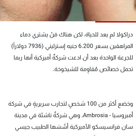
شاهد البرامج
الترددات
دراكولا لم يعد للحياة، لكن هناك مَنْ يشتري دماء
عن MTV
وظائف
الإنـتـاج
تواصل معنا
المراهقين بسعر 6.200 جنيه إسترليني (7936 دولاراً)
لاعلاناتكم
شروط الإسـتخدام
سياسة الخصوصية
للجرعة الواحدة بعد أن ادعت شركةٌ أميركية أنها ربما
تحمل خصائص مُقاوِمة للشيخوخة.
وخضع أكثر من 100 شخصٍ لتجارب سريريةٍ في شركة
أمبروسيا - Ambrosia، وهي شركةٌ ناشئة في مدينة
سان فرانسيسكو الأميركية أسَّسَها الطبيب جيسي