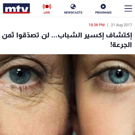
LIVE
NEWSCASTS
PROGRAMS
18:38 PM
21 Aug 2017
en
إكتشاف إكسير الشباب... لن تصدّقوا ثمن
الأخبار
الجرعة!
سياسة
ناس
إقتصاد
فن
منوعات
رياضة
كأس العالم
البرامج
جدول البرامج