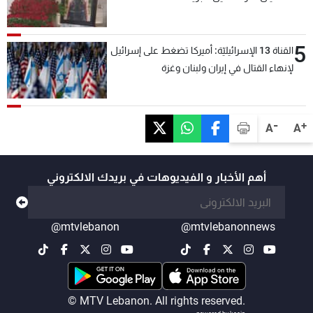
5
القناة 13 الإسرائيليّة: أميركا تضغط على إسرائيل
لإنهاء القتال في إيران ولبنان وغزة
-
+
A
A
أهم الأخبار و الفيديوهات في بريدك الالكتروني
@mtvlebanon
@mtvlebanonnews
© MTV Lebanon. All rights reserved.