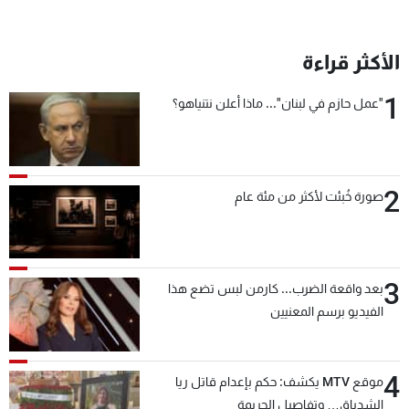
الأكثر قراءة
1
"عمل حازم في لبنان"... ماذا أعلن نتنياهو؟
2
صورة خُبئت لأكثر من مئة عام
3
بعد واقعة الضرب... كارمن لبس تضع هذا
الفيديو برسم المعنيين
4
موقع MTV يكشف: حكم بإعدام قاتل ريا
الشدياق… وتفاصيل الجريمة