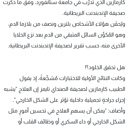
كارمازين الذي تدرَّب في جامعة ستانفورد، وفق ما ذكرت
صحيفة الإندبندنت البريطانية.
ويُحقَن هؤلاء الأشخاص بلترين ونصف من بلازما الدم،
وهو المُكوِّن السائل المتبقي من الدم بعد نزع الخلايا
الأخرى منه، حسب تقرير لصحيفة الإندبندنت البريطانية.
هل تحقق الخلود؟!
وكانت النتائج الأولية للاختبارات مُشجِّعةً، إذ يقول
الطبيب كارمازين لصحيفة الصنداي تايمز إن العلاج "يشبه
إجراء جراحةٍ تجميلية داخلية تؤثر على الشكل الخارجي".
وأضاف: "يمكن أن يسهم العلاج في تحسين أمورٍ مثل
الشكل الخارجي أو داء السكري أو وظائف القلب أو