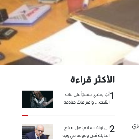
الأكثر قراءة
1
أبٌ يعتدي جنسيّاً على بناته
الثلاث… واعترافاتٌ صادمة
ري
2
الى نواف سلام: هل يدفع
الحايك ثمن وقوفه في وجه