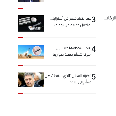
خيّاط؟
لركاب
3
بعد انكشافهم في أستراليا...
تفاصيل جديدة عن توقيف
"شبكة الكوكايين"
4
بعد استخدامها ضدّ إيران...
أميركا تتسلّم دفعة صواريخ
كبيرة!
5
قضيّة السفير "الذي سقط": هل
يُسلَّم إلى بلده؟