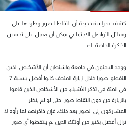
شاهد البرامج
الترددات
كشفت دراسة جديدة أن التقاط الصور وطرحها على
عن MTV
وظائف
وسائل التواصل الاجتماعي يمكن أن يعمل على تحسين
الإنـتـاج
تواصل معنا
الذاكرة الخاصة بك.
لاعلاناتكم
شروط الإسـتخدام
سياسة الخصوصية
ووجد الباحثون في جامعة واشنطن أن الأشخاص الذين
التقطوا صورا خلال زيارة المتحف كانوا أفضل بنسبة 7
في المئة في تذكر الأشياء، من الأشخاص الذين قاموا
بالزيارة من دون التقاط صور، حتى لو لم ينظر
المشاركون إلى الصور بعد ذلك، فإن ذاكرتهم لما رأوه لا
تزال أفضل بكثير من أولئك الذين لم يلتقطوا أي صور،