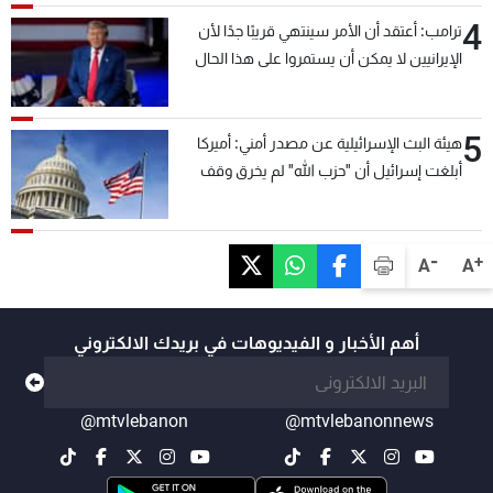
4
ترامب: أعتقد أن الأمر سينتهي قريبًا جدًا لأن
الإيرانيين لا يمكن أن يستمروا على هذا الحال
5
هيئة البث الإسرائيلية عن مصدر أمني: أميركا
أبلغت إسرائيل أن "حزب الله" لم يخرق وقف
إطلاق النار أمس في مجدل زون وطلبت منها
عدم التصعيد خشية أن يؤثر ذلك على مفاوضات
روما
-
+
A
A
أهم الأخبار و الفيديوهات في بريدك الالكتروني
@mtvlebanon
@mtvlebanonnews