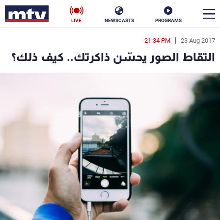
LIVE
NEWSCASTS
PROGRAMS
21:34 PM
23 Aug 2017
en
التقاط الصور يحسّن ذاكرتك.. كيف ذلك؟
الأخبار
سياسة
ناس
إقتصاد
فن
منوعات
رياضة
كأس العالم
البرامج
جدول البرامج