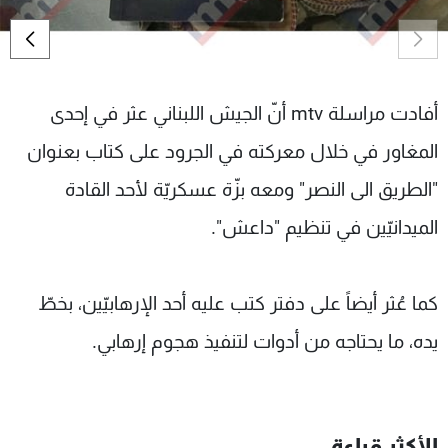
شاهد البرامج
الترددات
أفادت مراسلة mtv أنّ الجيش اللبناني عثر في إحدى
عن MTV
وظائف
الإنـتـاج
تواصل معنا
المغاور في خلال معركته في الجرود على كتاب بعنوان
لاعلاناتكم
شروط الإسـتخدام
سياسة الخصوصية
"الطريق الى النصر" ومعه بزّة عسكريّة لأحد القادة
الميدانيّين في تنظيم "داعش".
كما عُثر أيضاً على دفتر كتب عليه أحد الإرهابيّين، بخطّ
يده، ما يحتاجه من أدوات لتنفيذ هجوم إرهابي.
الأكثر قراءة