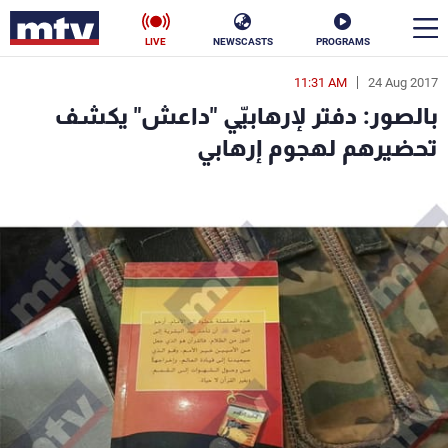
LIVE
NEWSCASTS
PROGRAMS
11:31 AM
24 Aug 2017
en
بالصور: دفتر لإرهابيّي "داعش" يكشف
الأخبار
تحضيرهم لهجوم إرهابي
سياسة
ناس
إقتصاد
فن
منوعات
رياضة
كأس العالم
البرامج
جدول البرامج