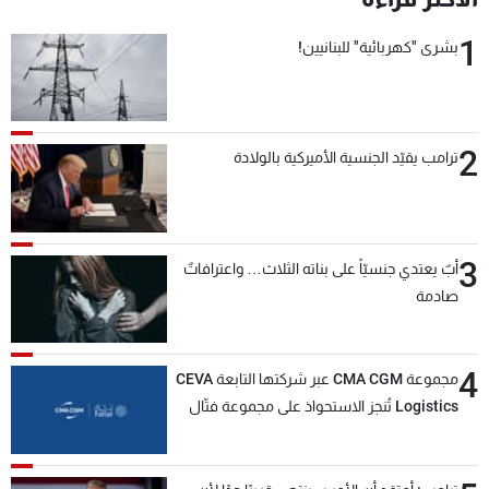
1
بشرى "كهربائية" للبنانيين!
2
ترامب يقيّد الجنسية الأميركية بالولادة
3
أبٌ يعتدي جنسيّاً على بناته الثلاث… واعترافاتٌ
صادمة
4
مجموعة CMA CGM عبر شركتها التابعة CEVA
Logistics تُنجز الاستحواذ على مجموعة فتّال