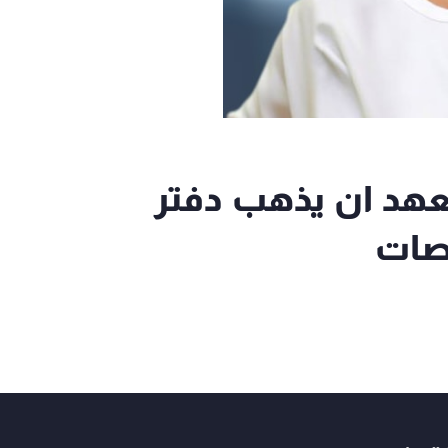
الحريري تعهد ان يذهب دفتر
قصات