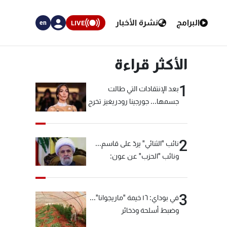
البرامج
نشرة الأخبار
LIVE
en
الأكثر قراءة
1
بعد الإنتقادات التي طالت
جسمها... جورجينا رودريغيز تخرج
عن صمتها
2
نائب "الثنائي" يردّ على قاسم...
ونائب "الحزب" عن عون:
"انشالله خير"
3
في بوداي: ١٦ خيمة "ماريجوانا"...
وضبط أسلحة وذخائر