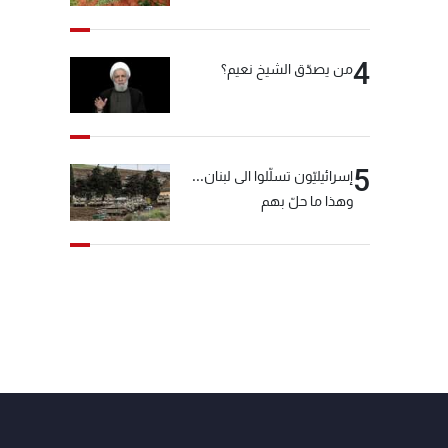
4
من يصدّق الشيخ نعيم؟
5
إسرائيليّون تسلّلوا الى لبنان...
وهذا ما حلّ بهم