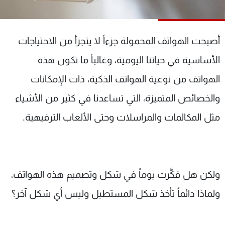
شاهد البرامج
الترددات
أصبحت الهواتف المحمولة جزءاً لا يتجزأ من الاحتياجات
عن MTV
وظائف
الأساسية في حياتنا اليومية، وغالباً ما تكون هذه
الإنـتـاج
تواصل معنا
الهواتف من نوعية الهواتف الذكية، ذات الإمكانات
لاعلاناتكم
شروط الإسـتخدام
سياسة الخصوصية
والخصائص المتميزة، التي تساعدنا في كثير من الأشياء
مثل المكالمات والمراسلات وحتى الألعاب الترفيهية.
ولكن هل فكَّرت يوماً في شكل وتصميم هذه الهواتف،
ولماذا دائماً تأخذ شكل المستطيل وليس أي شكل آخر؟