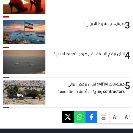
3
هرمز... والشرط الإيراني!
4
إيران ترفع السقف في هرمز: تعويضات وإلّا...
5
معلومات MFM: لبنان يرفض تولي
contractors وشركات أمنية خاصة مهمة
التحقق من نزع سلاح "حزب الله"
-
+
A
A