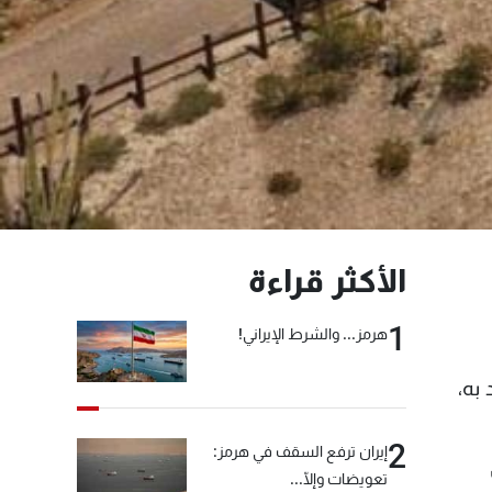
الأكثر قراءة
1
هرمز... والشرط الإيراني!
به،
2
إيران ترفع السقف في هرمز:
تعويضات وإلّا...