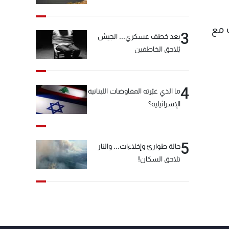
 مع
3
بعد خطف عسكري... الجيش
يُلاحق الخاطفين
4
ما الذي غيّرته المفاوضات اللبنانية
الإسرائيلية؟
5
حالة طوارئ وإخلاءات... والنار
تلاحق السكان!