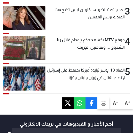
3
بعد واقعة الضرب... كارمن لبس تضع هذا
الفيديو برسم المعنيين
4
موقع MTV يكشف: حكم بإعدام قاتل ريا
الشدياق… وتفاصيل الجريمة
5
القناة 13 الإسرائيليّة: أميركا تضغط على إسرائيل
لإنهاء القتال في إيران ولبنان وغزة
-
+
A
A
أهم الأخبار و الفيديوهات في بريدك الالكتروني