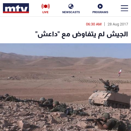
LIVE
NEWSCASTS
PROGRAMS
06:30 AM
28 Aug 2017
en
الجيش لم يتفاوض مع "داعش"
الأخبار
سياسة
ناس
إقتصاد
فن
منوعات
رياضة
كأس العالم
البرامج
جدول البرامج