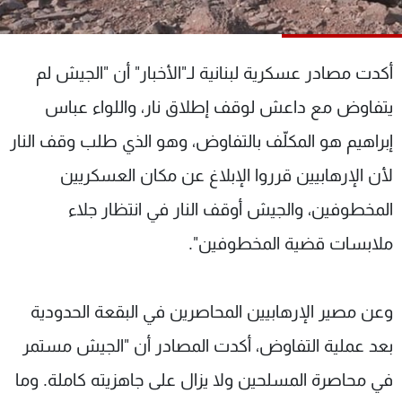
شاهد البرامج
الترددات
أكدت مصادر عسكرية لبنانية لـ"الأخبار" أن "الجيش لم
عن MTV
وظائف
يتفاوض مع داعش لوقف إطلاق نار، واللواء عباس
الإنـتـاج
تواصل معنا
إبراهيم هو المكلّف بالتفاوض، وهو الذي طلب وقف النار
لاعلاناتكم
شروط الإسـتخدام
سياسة الخصوصية
لأن الإرهابيين قرروا الإبلاغ عن مكان العسكريين
المخطوفين، والجيش أوقف النار في انتظار جلاء
ملابسات قضية المخطوفين".
وعن مصير الإرهابيين المحاصرين في البقعة الحدودية
بعد عملية التفاوض، أكدت المصادر أن "الجيش مستمر
في محاصرة المسلحين ولا يزال على جاهزيته كاملة. وما