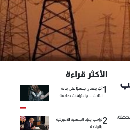
الأكثر قراءة
ب
1
أبٌ يعتدي جنسيّاً على بناته
الثلاث… واعترافاتٌ صادمة
 في المحطة،
2
ترامب يقيّد الجنسية الأميركية
بالولادة