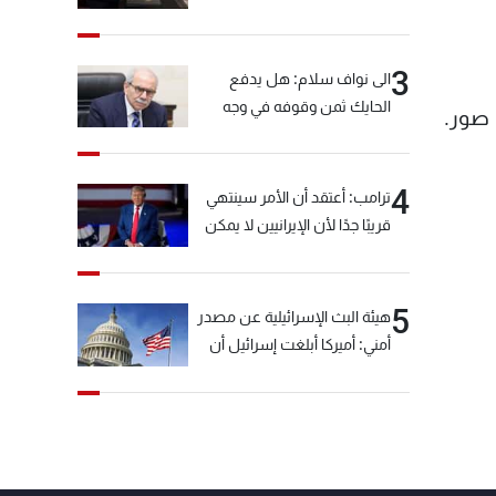
3
الى نواف سلام: هل يدفع
الحايك ثمن وقوفه في وجه
 صور.
خيّاط؟
4
ترامب: أعتقد أن الأمر سينتهي
قريبًا جدًا لأن الإيرانيين لا يمكن
أن يستمروا على هذا الحال
5
هيئة البث الإسرائيلية عن مصدر
أمني: أميركا أبلغت إسرائيل أن
"حزب الله" لم يخرق وقف إطلاق
النار أمس في مجدل زون
وطلبت منها عدم التصعيد
خشية أن يؤثر ذلك على
مفاوضات روما