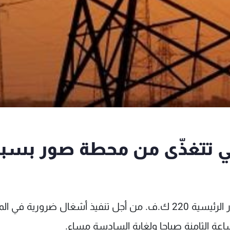
لتي تتغذّى من محطة صور بسب
أعلنت مؤسسة كهرباء لبنان عن عزل محطة صور الرئيسية 220 ك.ف. من أجل تنفيذ أشغال ضرورية