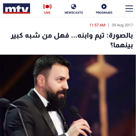
LIVE
NEWSCASTS
PROGRAMS
11:57 AM
30 Aug 2017
en
بالصورة: تيم وابنه... فهل من شبه كبير
الأخبار
بينهما؟
سياسة
ناس
إقتصاد
فن
منوعات
رياضة
كأس العالم
البرامج
جدول البرامج