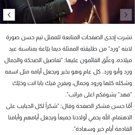
شاهد البرامج
الترددات
عن MTV
وظائف
نشرت إحدى الصفحات المتابعة للممثل تيم حسن
صورة
الإنـتـاج
تواصل معنا
لاعلاناتكم
شروط الإسـتخدام
لابنه "ورد" من طليقته الممثلة ديما بيّاعة بمناسبة عيد
سياسة الخصوصية
ميلاده، وعلّق القائمون عليها: "تفاصيل الضحكة والجمال
ورد وأبو ورد. كل عام وهو بخير ويجعل أيامه مثل اسمه
وشكله كلها ورود وجمال، ويفرح فيك بابا انت وخيّك
"فهد" يشوفكم اعلى مراتب".
أمّا حسن فشكر الصفحة وقال: "شكراً لكل الحبايب على
الاهتمام، الله يحمي أولادنا جميعاً ويجعل أيامهم وأيامنا
القادمة أيام خير وسعادة".