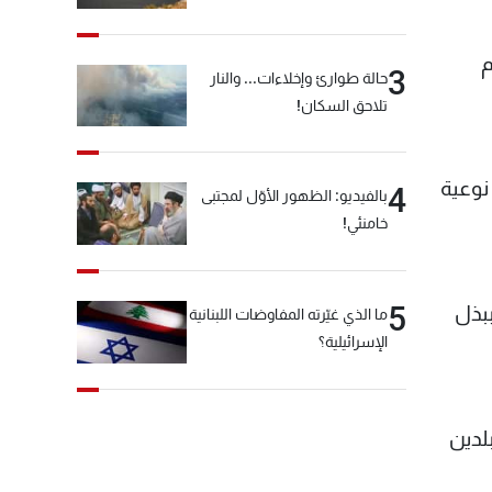
م
3
حالة طوارئ وإخلاءات... والنار
تلاحق السكان!
نوعية
4
بالفيديو: الظهور الأوّل لمجتبى
خامنئي!
5
بذل
ما الذي غيّرته المفاوضات اللبنانية
الإسرائيلية؟
لدين