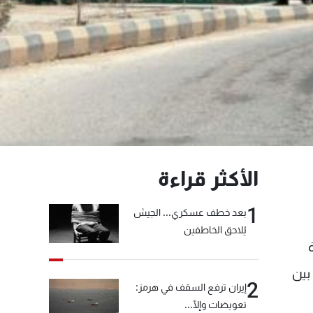
الأكثر قراءة
1
بعد خطف عسكري... الجيش
يُلاحق الخاطفين
ثر سيطرة
بين
2
إيران ترفع السقف في هرمز:
تعويضات وإلّا...