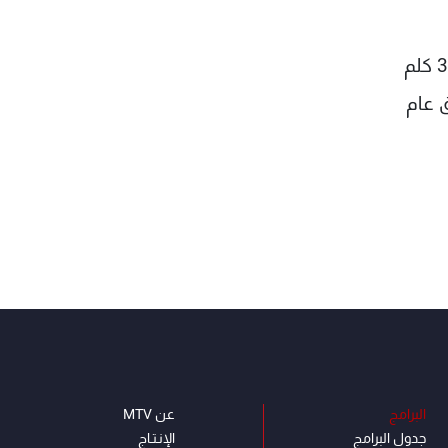
ويبعد هذا المعبر الوحيد بين البلدين المعروف بطريبيل من الجانب العراقي والكرامة من الجانب الاردني، نحو 370 كلم
ق عام
البرامج
عن MTV
جدول البرامج
الإنـتـاج