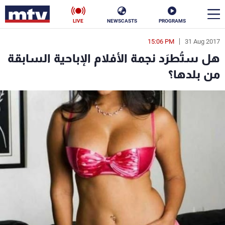
LIVE
NEWSCASTS
PROGRAMS
15:06 PM
31 Aug 2017
en
هل ستُطرَد نجمة الأفلام الإباحية السابقة
الأخبار
من بلدها؟
سياسة
ناس
إقتصاد
فن
منوعات
رياضة
كأس العالم
البرامج
جدول البرامج