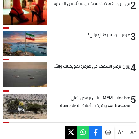
2
في بيروت: تفكيك شبكتين منظّمتين للدعارة!
3
هرمز... والشرط الإيراني!
4
إيران ترفع السقف في هرمز: تعويضات وإلّا...
5
معلومات MFM: لبنان يرفض تولي
contractors وشركات أمنية خاصة مهمة
التحقق من نزع سلاح "حزب الله"
-
+
A
A