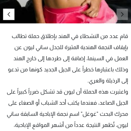
شاهد البرامج
الترددات
عن MTV
وظائف
قام عدد من النشطاء في الهند بإطلاق حملة تطالب
الإنـتـاج
تواصل معنا
لاعلاناتكم
شروط الإسـتخدام
بإيقاف النجمة الهندية المثيرة للجدل ساني ليون عن
سياسة الخصوصية
العمل في السينما، إضافة إلى طردها إلى خارج الهند
وذلك باعتبارها خطراً على الجيل الجديد كونها من تدعو
إلى الرذيلة والعري.
واعتبرت هذه الحملة أن ليون قد تشكل ضرراً كبيراً على
الجيل الصاعد، فعندما يكتب أحد الشباب أو الصغاء على
محرك البحث "غوغل" اسم نجمة الإباحية السابقة ساني
ليون، تُظهر النتيجة عدداً من أشهر المواقع الإباحية،