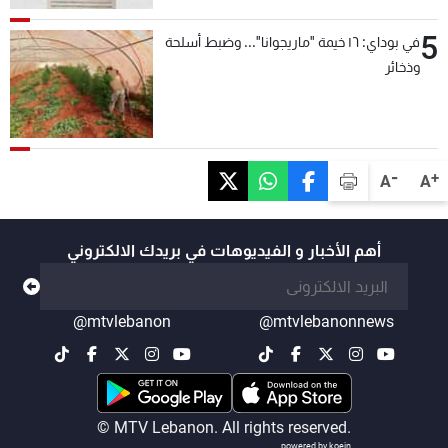
5
في بوداي: ١٦ خيمة "ماريجوانا"... وضبط أسلحة
وذخائر
-
+
A
A
أهم الأخبار و الفيديوهات في بريدك الالكتروني
@mtvlebanon
@mtvlebanonnews
© MTV Lebanon. All rights reserved.
powered by koein