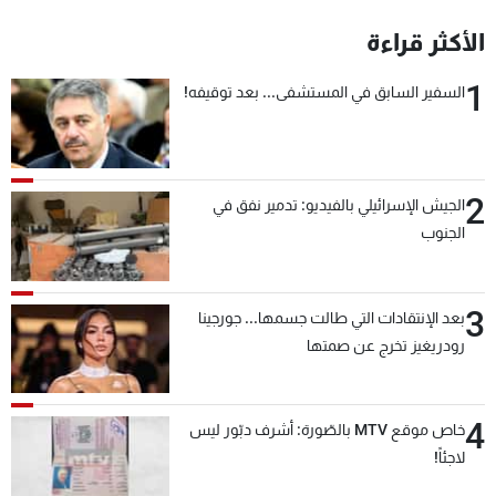
الأكثر قراءة
1
السفير السابق في المستشفى... بعد توقيفه!
2
الجيش الإسرائيلي بالفيديو: تدمير نفق في
الجنوب
3
بعد الإنتقادات التي طالت جسمها... جورجينا
رودريغيز تخرج عن صمتها
4
خاص موقع MTV بالصّورة: أشرف دبّور ليس
لاجئاً!