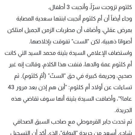
كلثوم تزوجت سرّاً، وأنجبت 3 أطفال.
وجاء أيضاً أن أم كلثوم أنجبت ابنتها سعدية المصابة
بمرض عقلي، وأضاف أن مطربات الزمن الجميل امتلكن
أصواتا ذهبية، لكن "الست" تفوقت بإخلاصها.
واستضاف الإعلامي السيدة بثينة محمد السيد التي كانت
أم كلثوم عمة والدها، فنفت هذا الكلام، وقالت إنه غير
صحيح، وجريمة كبيرة في حق "الستّ" (أمّ كلثوم). ثم
تساءلت عن أولاد أم كلثوم: "أين هم إذن بعد مرور 43
عاما؟"، وأضافت السيدة بثينة أنها سوف تقاضي هذه
الجريدة.
ثم تحدث جابر القرموطي مع صاحب السبق الصحافي
شادي أسعد من جريدة "البوابة"، الذي أكد أن التسجيل