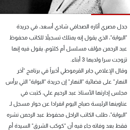
شاهد البرامج
الترددات
جدل مصري أثاره الصحافي شادي أسعد، في جريدة
عن MTV
وظائف
"البوابة"، الذي يقول إنه يمتلك تسجيلاً للكاتب محفوظ
الإنـتـاج
تواصل معنا
لاعلاناتكم
شروط الإسـتخدام
عبد الرحمن مؤلف مسلسل أم كلثوم، يقول فيه إنها
سياسة الخصوصية
تزوجت سرا ولديها 3 أبناء.
وقال الإعلامي جابر القرموطي أخيراً في برنامج "آخر
النهار" على فضائية "النهار" إن جريدة "البوابة" التي يرأس
مجلس إدارتها الأستاذ عبد الرحيم علي، كتبت في
عناوينها الرئيسة صباح اليوم انفرادا عن حوار مسجل لـ
"البوابة"، طلب الكاتب الراحل محفوظ عبد الرحمن نشره
فقط بعد وفاته جاء فيه أن "كوكب الشرق" السيدة أم