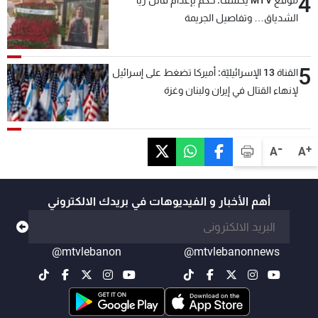
4
موقع MTV يكشف: حكم بإعدام قاتل ريا
الشدياق… وتفاصيل الجريمة
5
القناة 13 الإسرائيليّة: أميركا تضغط على إسرائيل
لإنهاء القتال في إيران ولبنان وغزة
-
+
A
A
أهم الأخبار و الفيديوهات في بريدك الالكتروني
@mtvlebanon
@mtvlebanonnews