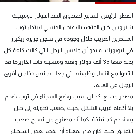
شاهد البرامج
الترددات
اضطر الرئيس السابق لصندوق النقد الدولي دومينيك
شتراوس خان المتهم بالاعتداء الجنسي لارتداء ثوب
عن MTV
وظائف
المنتحرين الغريب خلال وجوده في سجن جزيرة ريكيرز
الإنـتـاج
تواصل معنا
لاعلاناتكم
شروط الإسـتخدام
في نيويورك. ويبدو أن ملابس الرجل التي كانت كلفة كل
سياسة الخصوصية
بدلة منها 35 ألف دولار وثقته ومشيته ذات الكاريزما قد
انتهوا مع انتهاء وظيفته التي جعلت منه واحدًا من أقوى
الرجال في العالم.
مصدر مطلع اكد ان سبب وضع السجناء في ثوب ضخم
بلا أكمام غريب الشكل بحيث يصعب تحويله إلى حبل
يستخدم كمشنقة، كما أنه مصنوع من نسيج صعب
التمزيق، حيث كان من المعتاد أن يقدم بعض السجناء