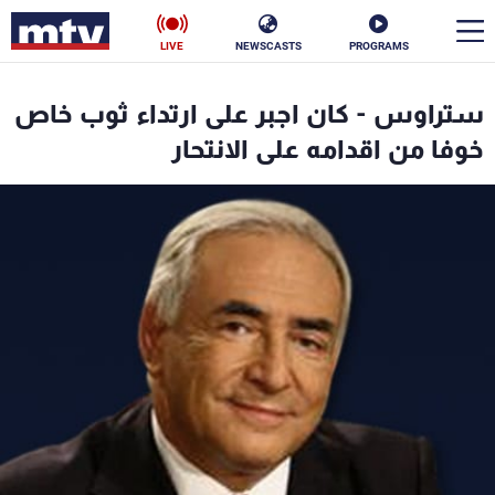
LIVE
NEWSCASTS
PROGRAMS
en
ستراوس - كان اجبر على ارتداء ثوب خاص
الأخبار
خوفا من اقدامه على الانتحار
سياسة
ناس
إقتصاد
فن
منوعات
رياضة
كأس العالم
البرامج
جدول البرامج