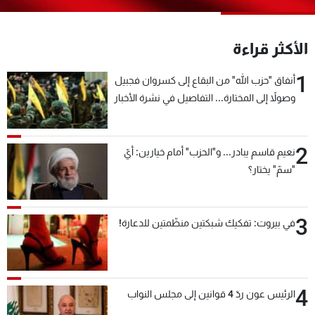
شاهد البرامج
الترددات
الأكثر قراءة
1
أنفاق "حزب الله" من البقاع إلى كسروان فجبيل
عن MTV
وظائف
الإنـتـاج
تواصل معنا
وصولاً إلى المختارة... التفاصيل في نشرة الأخبار
لاعلاناتكم
شروط الإسـتخدام
بعد قليل
سياسة الخصوصية
2
نعيم قاسم يبادر... و"الحزب" أمام خيارين: أيّ
"سمّ" يختار؟
3
في بيروت: تفكيك شبكتين منظّمتين للدعارة!
4
الرئيس عون ردّ 4 قوانين إلى مجلس النواب