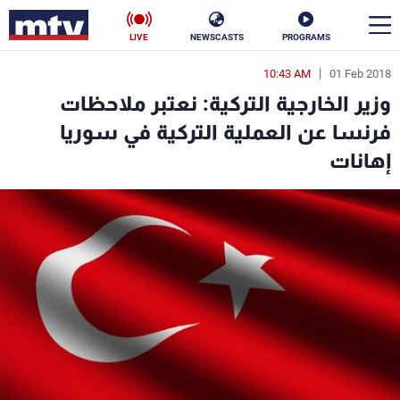
LIVE
NEWSCASTS
PROGRAMS
10:43 AM
01 Feb 2018
en
وزير الخارجية التركية: نعتبر ملاحظات
الأخبار
فرنسا عن العملية التركية في سوريا
إهانات
سياسة
ناس
إقتصاد
فن
منوعات
رياضة
كأس العالم
البرامج
جدول البرامج