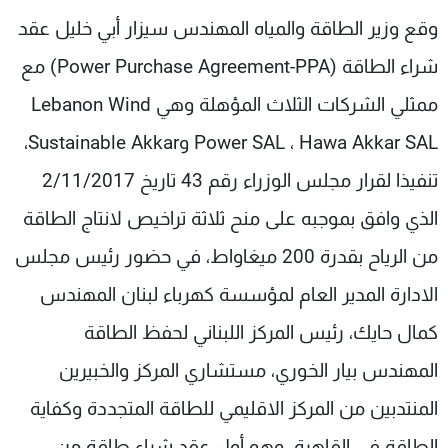
شاهد البرامج
وقع وزير الطاقة والمياه المهندس سيزار أبي خليل عقد
الترددات
شراء الطاقة (Power Purchase Agreement-PPA) مع
ممثلي الشركات الثلاث المؤهلة وهي Lebanon Wind
عن MTV
وظائف
الإنـتـاج
تواصل معنا
Power SAL ، Hawa Akkar SAL وSustainable Akkar،
لاعلاناتكم
شروط الإسـتخدام
تنفيذا لقرار مجلس الوزراء رقم 43 تاريخ 2/11/2017
سياسة الخصوصية
الذي وافق بموجبه على منح ثلاثة تراخيص لانتاج الطاقة
من الرياح بقدرة 200 ميغاواط، في حضور رئيس مجلس
الادارة المدير العام لمؤسسة كهرباء لبنان المهندس
كمال حايك، رئيس المركز اللبناني لحفظ الطاقة
المهندس بيار الخوري، مستشاري المركز والخبيرين
المنتدبين من المركز الاقليمي للطاقة المتجددة وكفاية
الطاقة في القاهرة. وهو أول عقد شراء طاقة من