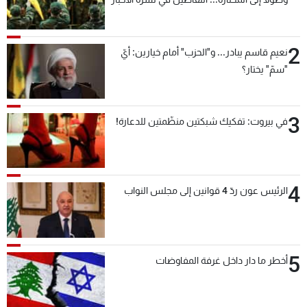
بعد قليل
2
نعيم قاسم يبادر... و"الحزب" أمام خيارين: أيّ
"سمّ" يختار؟
3
في بيروت: تفكيك شبكتين منظّمتين للدعارة!
4
الرئيس عون ردّ 4 قوانين إلى مجلس النواب
5
أخطر ما دار داخل غرفة المفاوضات