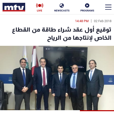
LIVE
NEWSCASTS
PROGRAMS
14:48 PM
02 Feb 2018
en
توقيع أول عقد شراء طاقة من القطاع
الأخبار
الخاص لإنتاجها من الرياح
سياسة
ناس
إقتصاد
فن
منوعات
رياضة
كأس العالم
البرامج
جدول البرامج