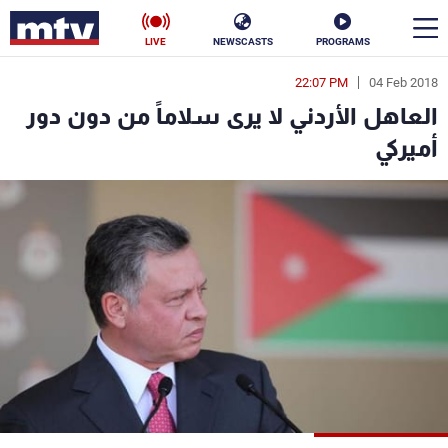
LIVE
NEWSCASTS
PROGRAMS
22:07 PM
04 Feb 2018
en
العاهل الأردني لا يرى سلاماً من دون دور
الأخبار
أميركي
سياسة
ناس
إقتصاد
فن
منوعات
رياضة
كأس العالم
البرامج
جدول البرامج