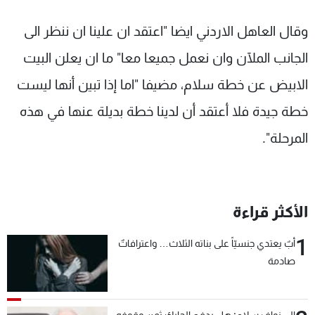
وقال العاهل الاردني ايضا "اعتقد ان علينا ان ننظر الى
الجانب الملآن وان نعمل جميعا معا" ما ان يعلن البيت
الابيض عن خطة سلام، مضيفا "اما إذا تبين أنها ليست
خطة جيدة فلا أعتقد أن لدينا خطة بديلة عنها في هذه
المرحلة".
الأكثر قراءة
1
أبٌ يعتدي جنسيّاً على بناته الثلاث… واعترافاتٌ
صادمة
الى نواف سلام: هل يدفع الحايك ثمن وقوفه