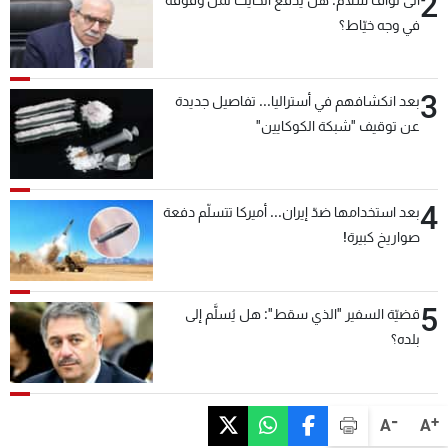
2
في وجه خيّاط؟
3
بعد انكشافهم في أستراليا... تفاصيل جديدة
عن توقيف "شبكة الكوكايين"
4
بعد استخدامها ضدّ إيران... أميركا تتسلّم دفعة
صواريخ كبيرة!
5
قضيّة السفير "الذي سقط": هل يُسلَّم إلى
بلده؟
-
+
A
A