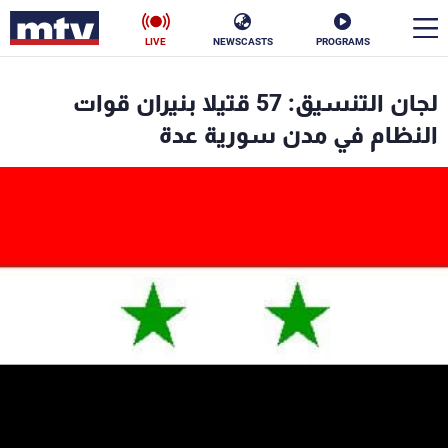
LIVE
NEWSCASTS
PROGRAMS
en
لجان التنسيق: 57 قتيلا بنيران قوات
الأخبار
النظام في مدن سورية عدة
سياسة
ناس
إقتصاد
فن
منوعات
رياضة
كأس العالم
البرامج
جدول البرامج