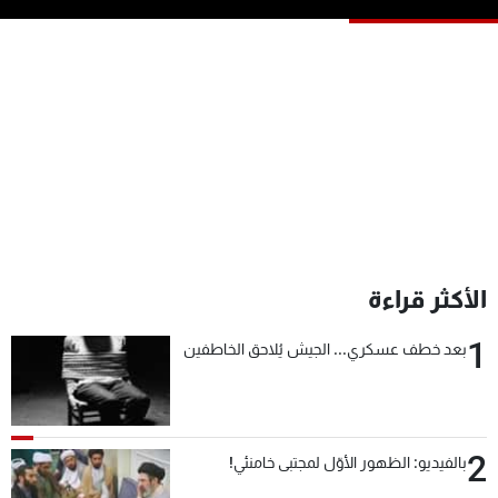
شاهد البرامج
الترددات
عن MTV
وظائف
الإنـتـاج
تواصل معنا
لاعلاناتكم
شروط الإسـتخدام
سياسة الخصوصية
الأكثر قراءة
1
بعد خطف عسكري... الجيش يُلاحق الخاطفين
2
بالفيديو: الظهور الأوّل لمجتبى خامنئي!