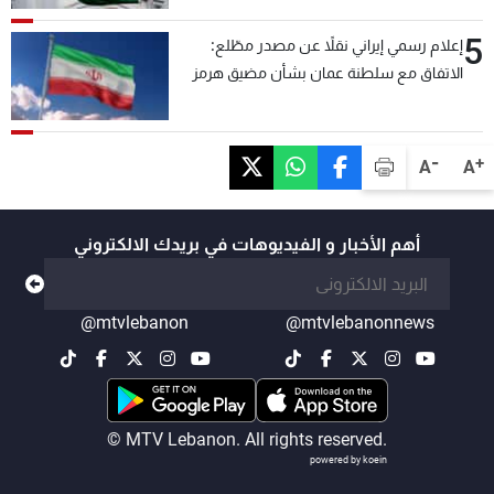
5
إعلام رسمي إيراني نقلاً عن مصدر مطّلع:
الاتفاق مع سلطنة عمان بشأن مضيق هرمز
سيتأجل ما دامت أميركا تهدد إيران
-
+
A
A
أهم الأخبار و الفيديوهات في بريدك الالكتروني
@mtvlebanon
@mtvlebanonnews
© MTV Lebanon. All rights reserved.
powered by koein