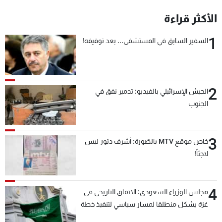
شاهد البرامج
الأكثر قراءة
الترددات
1
السفير السابق في المستشفى... بعد توقيفه!
عن MTV
وظائف
الإنـتـاج
تواصل معنا
لاعلاناتكم
شروط الإسـتخدام
سياسة الخصوصية
2
الجيش الإسرائيلي بالفيديو: تدمير نفق في
الجنوب
3
خاص موقع MTV بالصّورة: أشرف دبّور ليس
لاجئاً!
4
مجلس الوزراء السعودي: الاتفاق التاريخي في
غزة يشكل منطلقا لمسار سياسي لتنفيذ خطة
السلام