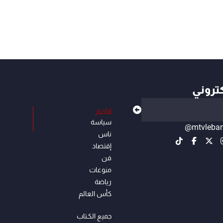
كتروني
الأخبار
سياسة
@mtvleba
ناس
إقتصاد
فن
منوعات
رياضة
كأس العالم
جميع الكـتاب