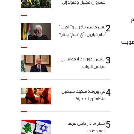
كسروان فجبيل وصولاً إلى
المختارة... التفاصيل في نشرة
الأخبار بعد قليل
م
2
نعيم قاسم يبادر... و"الحزب"
أمام خيارين: أيّ "سمّ" يختار؟
تصويت
3
الرئيس عون ردّ 4 قوانين إلى
مجلس النواب
4
في بيروت: تفكيك شبكتين
منظّمتين للدعارة!
5
أخطر ما دار داخل غرفة
المفاوضات