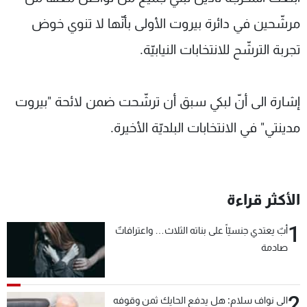
شاهد البرامج
مرشّحين في دائرة بيروت الأولى بأنّها لا تنوي خوض
الترددات
تجربة الترشّح للانتخابات النيابيّة.
عن MTV
وظائف
الإنـتـاج
تواصل معنا
إشارة الى أنّ لبكي سبق أن ترشّحت ضمن لائحة "بيروت
لاعلاناتكم
شروط الإسـتخدام
سياسة الخصوصية
مدينتي" في الانتخابات البلديّة الأخيرة.
الأكثر قراءة
1
أبٌ يعتدي جنسيّاً على بناته الثلاث… واعترافاتٌ
صادمة
2
الى نواف سلام: هل يدفع الحايك ثمن وقوفه