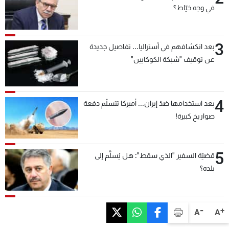
في وجه خيّاط؟
3
بعد انكشافهم في أستراليا... تفاصيل جديدة
عن توقيف "شبكة الكوكايين"
4
بعد استخدامها ضدّ إيران... أميركا تتسلّم دفعة
صواريخ كبيرة!
5
قضيّة السفير "الذي سقط": هل يُسلَّم إلى
بلده؟
-
+
A
A